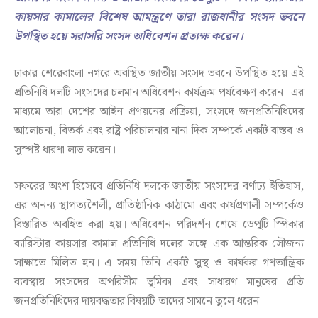
কায়সার কামালের বিশেষ আমন্ত্রণে তারা রাজধানীর সংসদ ভবনে
উপস্থিত হয়ে সরাসরি সংসদ অধিবেশন প্রত্যক্ষ করেন।
ঢাকার শেরেবাংলা নগরে অবস্থিত জাতীয় সংসদ ভবনে উপস্থিত হয়ে এই
প্রতিনিধি দলটি সংসদের চলমান অধিবেশন কার্যক্রম পর্যবেক্ষণ করেন। এর
মাধ্যমে তারা দেশের আইন প্রণয়নের প্রক্রিয়া, সংসদে জনপ্রতিনিধিদের
আলোচনা, বিতর্ক এবং রাষ্ট্র পরিচালনার নানা দিক সম্পর্কে একটি বাস্তব ও
সুস্পষ্ট ধারণা লাভ করেন।
সফরের অংশ হিসেবে প্রতিনিধি দলকে জাতীয় সংসদের বর্ণাঢ্য ইতিহাস,
এর অনন্য স্থাপত্যশৈলী, প্রাতিষ্ঠানিক কাঠামো এবং কার্যপ্রণালী সম্পর্কেও
বিস্তারিত অবহিত করা হয়। অধিবেশন পরিদর্শন শেষে ডেপুটি স্পিকার
ব্যারিস্টার কায়সার কামাল প্রতিনিধি দলের সঙ্গে এক আন্তরিক সৌজন্য
সাক্ষাতে মিলিত হন। এ সময় তিনি একটি সুস্থ ও কার্যকর গণতান্ত্রিক
ব্যবস্থায় সংসদের অপরিসীম ভূমিকা এবং সাধারণ মানুষের প্রতি
জনপ্রতিনিধিদের দায়বদ্ধতার বিষয়টি তাদের সামনে তুলে ধরেন।