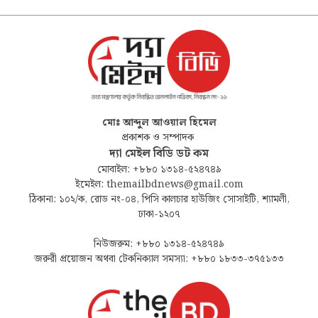
মোঃ আব্দুল আওয়াল হিমেল
প্রকাশক ও সম্পাদক
দ্যা মেইল বিডি ডট কম
মোবাইল: +৮৮০ ১৩১৪-৫২৪৭৪৯
ইমেইল: themailbdnews@gmail.com
ঠিকানা: ১০২/ক, রোড নং-০৪, পিসি কালচার হাউজিং সোসাইটি, শ্যামলী,
ঢাকা-১২০৭
নিউজরুম: +৮৮০ ১৩১৪-৫২৪৭৪৯
জরুরী প্রয়োজন অথবা টেকনিক্যাল সমস্যা: +৮৮০ ১৮৩৩-৩৭৫১৩৩