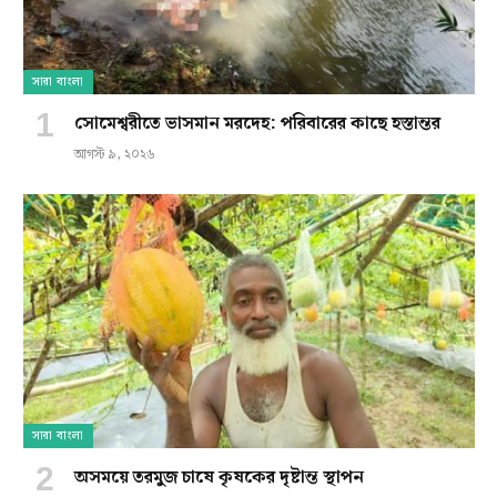
সারা বাংলা
সোমেশ্বরীতে ভাসমান মরদেহ: পরিবারের কাছে হস্তান্তর
আগস্ট ৯, ২০২৬
সারা বাংলা
অসময়ে তরমুজ চাষে কৃষকের দৃষ্টান্ত স্থাপন