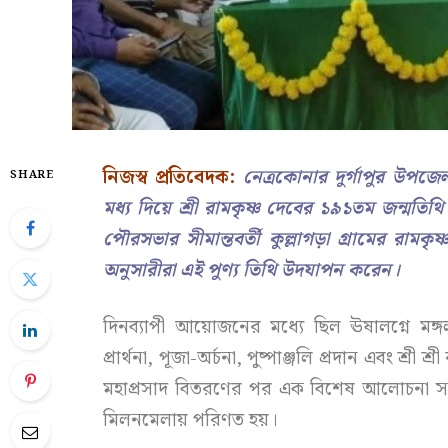
নিজস্ব প্রতিবেদক:
নেত্রকোনার দুর্গাপুর উপজেলা
SHARE
মধ্য দিয়ে শ্রী রামকৃষ্ণ দেবের ১৯১তম জন্মতিথি 
পৌরসভার সীমান্তবর্তী কুল্লাগড়া গ্রামের রামকৃষ
অনুসারীরা এই পুণ্য তিথি উদযাপন করেন।
দিনব্যাপী আয়োজনের মধ্যে ছিল ঊষালগ্নে মঙ্গ
প্রার্থনা, পূজা-অর্চনা, পুষ্পাঞ্জলি প্রদান এবং শ্রী 
মহাপ্রসাদ বিতরণের পর এক বিশেষ আলোচনা সভা
মিলনমেলায় পরিণত হয়।