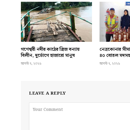
গণেশ্বরী নদীর কাঠের ব্রিজ বন্যায়
নেত্রকোনার সীমা
বিলীন, দুর্ভোগে হাজারো মানুষ
৪০ বোতল মদস
আগস্ট ৭, ২০২৬
আগস্ট ৭, ২০২৬
LEAVE A REPLY