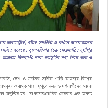
য় ভাবগাম্ভীর্য, ধর্মীয় সম্প্রীতি ও বর্ণাঢ্য আয়োজনের
পালিত হয়েছে। বৃহস্পতিবার (১৯ ফেব্রুয়ারি) দুর্গাপুর
্ণ আশ্রমে দিনব্যাপী নানা কর্মসূচির মধ্য দিয়ে ভক্ত ও
লারতি, দেশ ও জাতির সার্বিক শান্তি কামনায় বিশেষ
শ্রী রামকৃষ্ণ কথামৃত পাঠ। দুপুরে ভক্ত ও দর্শনার্থীদের মাঝে
 অনুষ্ঠিত হয়। যা অসাম্প্রদায়িক চেতনার এক অনন্য