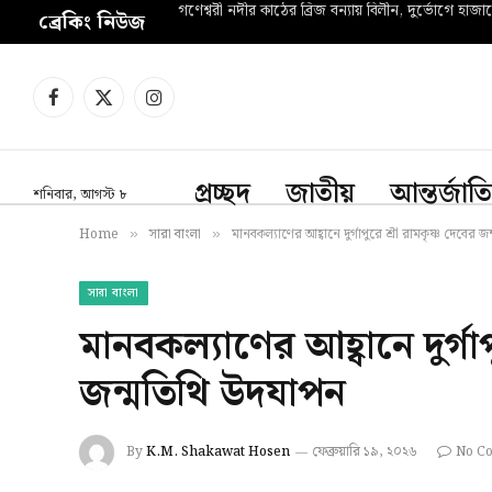
গণেশ্বরী নদীর কাঠের ব্রিজ বন্যায় বিলীন, দুর্ভোগে হাজা
ব্রেকিং নিউজ
Facebook
X
Instagram
(Twitter)
প্রচ্ছদ
জাতীয়
আন্তর্জাত
শনিবার, আগস্ট ৮
Home
সারা বাংলা
মানবকল্যাণের আহ্বানে দুর্গাপুরে শ্রী রামকৃষ্ণ দেবের 
»
»
সারা বাংলা
মানবকল্যাণের আহ্বানে দুর্গাপ
জন্মতিথি উদযাপন
By
K.M. Shakawat Hosen
ফেব্রুয়ারি ১৯, ২০২৬
No C