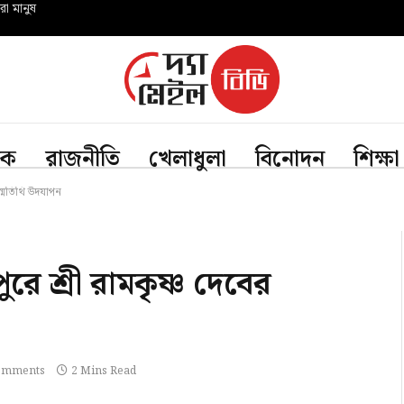
রো মানুষ
িক
রাজনীতি
খেলাধুলা
বিনোদন
শিক্ষা
জন্মতিথি উদযাপন
ুরে শ্রী রামকৃষ্ণ দেবের
omments
2 Mins Read