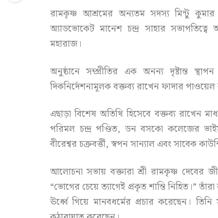
রামকৃষ্ণ আশ্রমের অন্যতম সদস্য মিন্টু কু
অ্যাডভোকেট মানেশ চন্দ্র সাহার সভাপতিত্বে
মহারাজ।
অনুষ্ঠানে সম্প্রীতির এক অনন্য দৃষ্টান্ত স
দিকনির্দেশনামূলক বক্তব্য রাখেন ফাদার পাওয়ে
এছাড়া বিশেষ অতিথি হিসেবে বক্তব্য রাখেন মাধ্য
পরিমল চন্দ্র পণ্ডিত, ডন বসকো কলেজের ভাইস প
বীরেশ্বর চক্রবর্ত্তী, স্বপন সান্যাল এবং সাবেক কাউ
আলোচনা সভায় বক্তারা শ্রী রামকৃষ্ণ দেবে
“ভোগের চেয়ে ত্যাগেই প্রকৃত শান্তি নিহিত।” তাঁরা ব
ঊর্ধ্বে গিয়ে মানবধর্মের প্রচার করেছেন। তিনি
কুঠারাঘাত করেছেন।