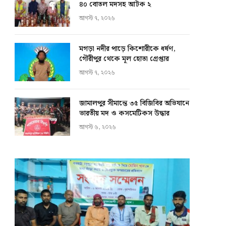
৪০ বোতল মদসহ আটক ২
আগস্ট ৭, ২০২৬
মগড়া নদীর পাড়ে কিশোরীকে ধর্ষণ,
গৌরীপুর থেকে মূল হোতা গ্রেপ্তার
আগস্ট ৭, ২০২৬
জামালপুর সীমান্তে ৩৫ বিজিবির অভিযানে
ভারতীয় মদ ও কসমেটিকস উদ্ধার
আগস্ট ৬, ২০২৬