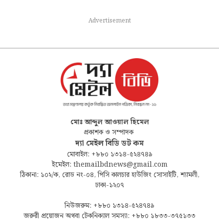
Advertisement
মোঃ আব্দুল আওয়াল হিমেল
প্রকাশক ও সম্পাদক
দ্যা মেইল বিডি ডট কম
মোবাইল: +৮৮০ ১৩১৪-৫২৪৭৪৯
ইমেইল: themailbdnews@gmail.com
ঠিকানা: ১০২/ক, রোড নং-০৪, পিসি কালচার হাউজিং সোসাইটি, শ্যামলী,
ঢাকা-১২০৭
নিউজরুম: +৮৮০ ১৩১৪-৫২৪৭৪৯
জরুরী প্রয়োজন অথবা টেকনিক্যাল সমস্যা: +৮৮০ ১৮৩৩-৩৭৫১৩৩