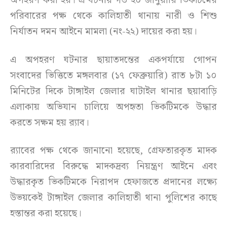
অপহরণ করা হয়। এ ঘটনায় গত ২০ জানুয়ারি ভিকটিমের
পরিবারের পক্ষ থেকে কালিহাতী থানায় নারী ও শিশু
নির্যাতন দমন আইনে মামলা (নং-২২) দায়ের করা হয়।
এ অপহরণ ঘটনার ছায়াতদন্তের একপর্যায়ে গোপন
সংবাদের ভিত্তিতে মঙ্গলবার (১৭ ফেব্রুয়ারি) রাত ৮টা ১০
মিনিটের দিকে টাঙ্গাইল জেলার ঘাটাইল থানার ছয়াবাড়ি
এলাকায় অভিযান চালিয়ে অপহৃতা ভিকটিমকে উদ্ধার
করতে সক্ষম হয় র‍্যাব।
র‍্যাবের পক্ষ থেকে জানানো হয়েছে, গ্রেফতারকৃত মাদক
কারবারিদের বিরুদ্ধে মাদকদ্রব্য নিয়ন্ত্রণ আইনে এবং
উদ্ধারকৃত ভিকটিমকে নিরাপদ হেফাজতে প্রদানের লক্ষ্যে
উভয়কেই টাঙ্গাইল জেলার কালিহাতী থানা পুলিশের কাছে
হস্তান্তর করা হয়েছে।