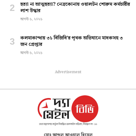
হত্যা না আত্মহত্যা? নেত্রকোনায় ওয়ালটন শোরুম কর্মচারীর
লাশ উদ্ধার
আগস্ট ৬, ২০২৬
কলমাকান্দায় ৩১ বিজিবি’র পৃথক অভিযানে মাদকসহ ৩
জন গ্রেপ্তার
আগস্ট ৬, ২০২৬
Advertisement
মোঃ আব্দুল আওয়াল হিমেল