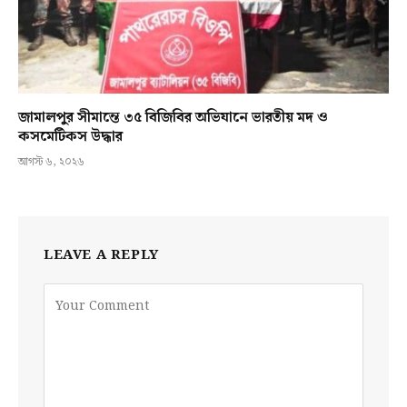
জামালপুর সীমান্তে ৩৫ বিজিবির অভিযানে ভারতীয় মদ ও
কসমেটিকস উদ্ধার
আগস্ট ৬, ২০২৬
LEAVE A REPLY