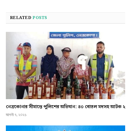
RELATED
POSTS
নেত্রকোনার সীমান্তে পুলিশের অভিযান: ৪০ বোতল মদসহ আটক ২
আগস্ট ৭, ২০২৬