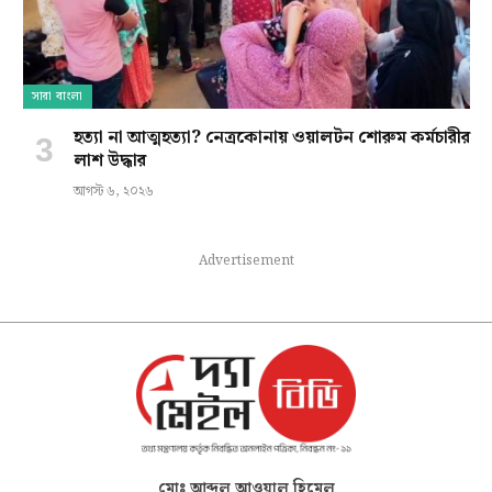
সারা বাংলা
হত্যা না আত্মহত্যা? নেত্রকোনায় ওয়ালটন শোরুম কর্মচারীর
লাশ উদ্ধার
আগস্ট ৬, ২০২৬
Advertisement
মোঃ আব্দুল আওয়াল হিমেল