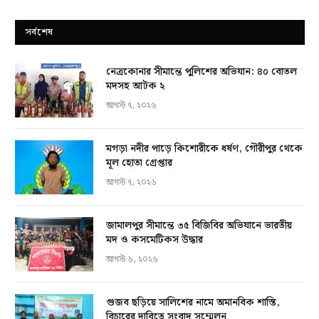
সর্বশেষ
নেত্রকোনার সীমান্তে পুলিশের অভিযান: ৪০ বোতল
মদসহ আটক ২
আগস্ট ৭, ২০২৬
মগড়া নদীর পাড়ে কিশোরীকে ধর্ষণ, গৌরীপুর থেকে
মূল হোতা গ্রেপ্তার
আগস্ট ৭, ২০২৬
জামালপুর সীমান্তে ৩৫ বিজিবির অভিযানে ভারতীয়
মদ ও কসমেটিকস উদ্ধার
আগস্ট ৬, ২০২৬
গুজব ছড়িয়ে সালিশের নামে অমানবিক শাস্তি,
বিচারের দাবিতে সংবাদ সম্মেলন