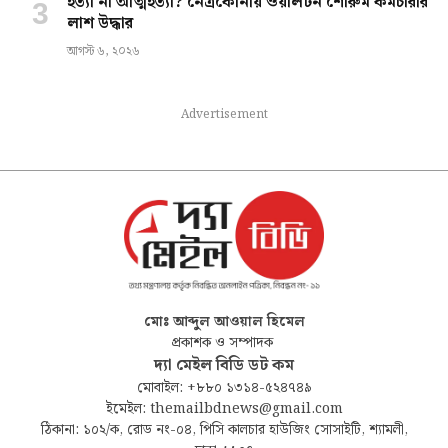
হত্যা না আত্মহত্যা? নেত্রকোনায় ওয়ালটন শোরুম কর্মচারীর
লাশ উদ্ধার
আগস্ট ৬, ২০২৬
Advertisement
মোঃ আব্দুল আওয়াল হিমেল
প্রকাশক ও সম্পাদক
দ্যা মেইল বিডি ডট কম
মোবাইল: +৮৮০ ১৩১৪-৫২৪৭৪৯
ইমেইল: themailbdnews@gmail.com
ঠিকানা: ১০২/ক, রোড নং-০৪, পিসি কালচার হাউজিং সোসাইটি, শ্যামলী,