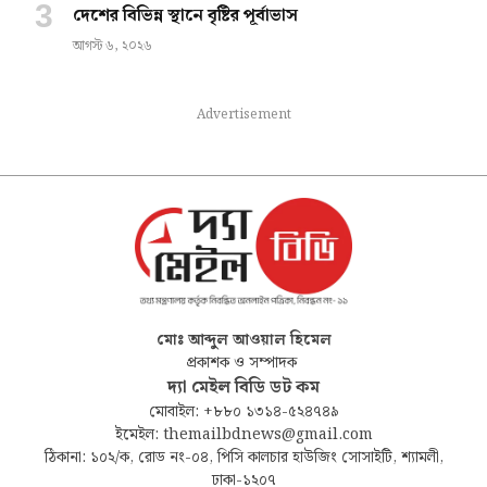
দেশের বিভিন্ন স্থানে বৃষ্টির পূর্বাভাস
আগস্ট ৬, ২০২৬
Advertisement
মোঃ আব্দুল আওয়াল হিমেল
প্রকাশক ও সম্পাদক
দ্যা মেইল বিডি ডট কম
মোবাইল: +৮৮০ ১৩১৪-৫২৪৭৪৯
ইমেইল: themailbdnews@gmail.com
ঠিকানা: ১০২/ক, রোড নং-০৪, পিসি কালচার হাউজিং সোসাইটি, শ্যামলী,
ঢাকা-১২০৭