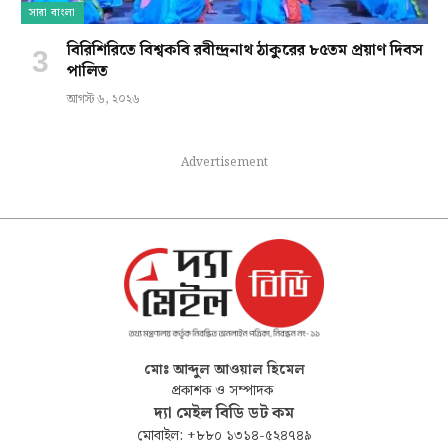
সারা বাংলা
বিরিশিরিতে বিশ্বকবি রবীন্দ্রনাথ ঠাকুরের ৮৫তম প্রয়াণ দিবস
পালিত
আগস্ট ৬, ২০২৬
Advertisement
মোঃ আব্দুল আওয়াল হিমেল
প্রকাশক ও সম্পাদক
দ্যা মেইল বিডি ডট কম
মোবাইল: +৮৮০ ১৩১৪-৫২৪৭৪৯