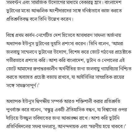
সমবণ্টন এবং সামাজিক উদ্যোগের মাধ্যমে বেকারত্ব হ্রাস। বাংলাদেশ
ভুটানের মতো আঞ্চলিক অংশীদারদের সঙ্গে ঘনিষ্ঠভাবে কাজ করতে
প্রতিশ্রুতিবদ্ধ বলে তিনি উল্লেখ করেন।
বিশ্বে প্রথম কার্বন-নেগেটিভ দেশ হিসেবে অসাধারণ সাফল্য অর্জনায়
অধ্যাপক ইউনূস ভুটানের ভূয়সি প্রশংসা করেন। তিনি বলেন, ‘আমরা
জলবায়ু সম্মেলনে ভুটানের উদ্যোগ, বিশেষ করে জোট গঠনের প্রচেষ্টাকে
গভীরভাবে প্রশংসা করি। আশা করি বাংলাদেশ, ভুটান ও নেপালের এই
জোট আমাদের রূপান্তরকালীন অর্থনীতির জন্য জলবায়ু ন্যায়বিচার নিশ্চিত
করতে অব্যাহত প্রচেষ্টা বজায় রাখবে, যা আইসিসির সাম্প্রতিক রায়ের
সঙ্গে সামঞ্জস্যপূর্ণ।’
অধ্যাপক ইউনূস দ্বিপক্ষীয় সম্পর্ক আরও শক্তিশালী করার প্রতিশ্রুতি
পুনর্ব্যক্ত করে বলেন, ‘বন্ধুত্ব একটি ঐতিহাসিক বন্ধন, যা বিশ্বাসের ওপর
দাঁড়িয়ে উজ্জ্বল ভবিষ্যতের জন্য আকাঙ্ক্ষা রাখে। আশা করি ভুটানি
প্রতিনিধিদলের সফর ফলপ্রসূ, আনন্দদায়ক এবং স্মরণীয় হয়ে থাকবে।’