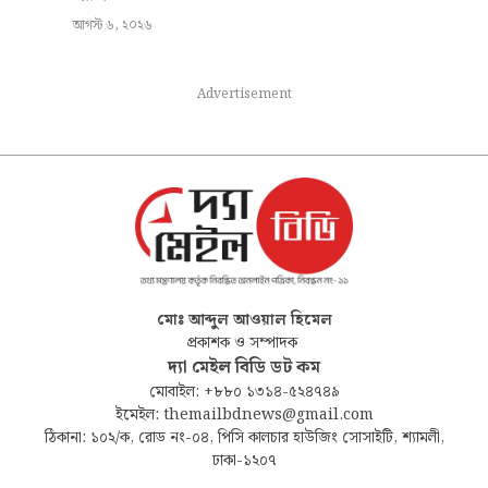
আগস্ট ৬, ২০২৬
Advertisement
মোঃ আব্দুল আওয়াল হিমেল
প্রকাশক ও সম্পাদক
দ্যা মেইল বিডি ডট কম
মোবাইল: +৮৮০ ১৩১৪-৫২৪৭৪৯
ইমেইল: themailbdnews@gmail.com
ঠিকানা: ১০২/ক, রোড নং-০৪, পিসি কালচার হাউজিং সোসাইটি, শ্যামলী,
ঢাকা-১২০৭