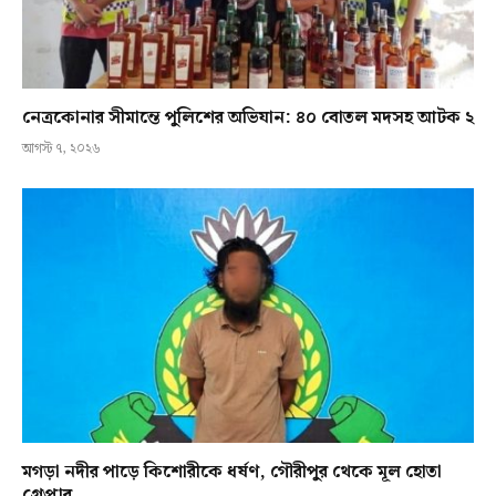
নেত্রকোনার সীমান্তে পুলিশের অভিযান: ৪০ বোতল মদসহ আটক ২
আগস্ট ৭, ২০২৬
মগড়া নদীর পাড়ে কিশোরীকে ধর্ষণ, গৌরীপুর থেকে মূল হোতা
গ্রেপ্তার