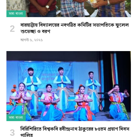
সারা বাংলা
বারহাট্টায় বিদ্যালয়ের নবগঠিত কমিটির সভাপতিকে ফুলেল
শুভেচ্ছা ও বরণ
আগস্ট ৬, ২০২৬
সারা বাংলা
বিরিশিরিতে বিশ্বকবি রবীন্দ্রনাথ ঠাকুরের ৮৫তম প্রয়াণ দিবস
পালিত