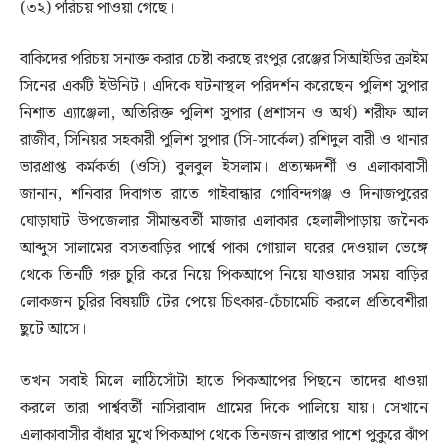
(৩২) পরিচয় পাওয়া গেছে।
বাকিদের পরিচয় সনাক্ত করার চেষ্টা করছে রংপুর রেঞ্জের সিআইডির ক্রাইম
সিনের একটি ইউনিট। এদিকে ঘটনাস্থল পরিদর্শন করেছেন পুলিশ সুপার
নিশাত এ্যাঞ্জেলা, অতিরিক্ত পুলিশ সুপার (প্রশাসন ও অর্থ) শরীফ আল
রাজীব, সিনিয়র সহকারী পুলিশ সুপার (সি-সার্কেল) রশিদুল বারী ও থানার
ভারপ্রাপ্ত কর্মকর্তা (ওসি) বুলবুল ইসলাম। প্রত্যক্ষদর্শী ও এলাকাবাসী
জানান, শনিবার দিবাগত রাতে গাইবান্ধার গোবিন্দগঞ্জ ও দিনাজপুরের
ঘোড়াঘাট উপজেলার সীমান্তবর্তী মাজার এলাকার হেলালীপাড়ায় জনৈক
আব্দুস সালামের বসতবাড়ির পার্শ্বে পাকা গোয়াল ঘরের দেওয়াল ভেঙ্গে
থেকে তিনটি গরু চুরি করে নিয়ে পিকআপে নিয়ে যাওয়ার সময় বাড়ির
লোকজন চুরির বিষয়টি টের পেয়ে চিৎকার-চেঁচামেচি করলে প্রতিবেশীরা
ছুটে আসে।
তখন সবাই মিলে লাঠিসোঁটা হাতে পিকআপের পিছনে তাদের ধাওয়া
করলে তারা পার্শ্ববর্তী নাসিরাবাদ গ্রামের দিকে পালিয়ে যায়। সেখানে
এলাকাবাসীর বাঁধার মুখে পিকআপ থেকে তিনজন রাস্তার পাশে পুকুরে ঝাঁপ