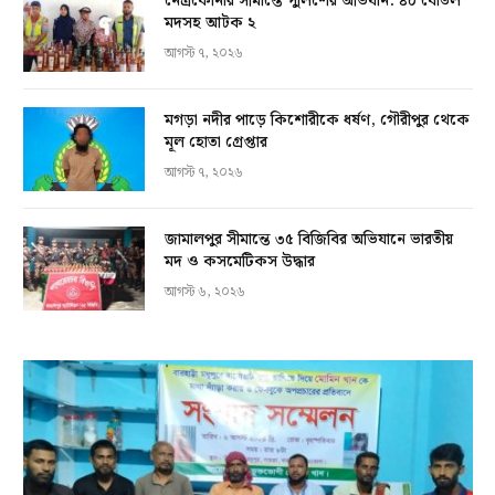
নেত্রকোনার সীমান্তে পুলিশের অভিযান: ৪০ বোতল
মদসহ আটক ২
আগস্ট ৭, ২০২৬
মগড়া নদীর পাড়ে কিশোরীকে ধর্ষণ, গৌরীপুর থেকে
মূল হোতা গ্রেপ্তার
আগস্ট ৭, ২০২৬
জামালপুর সীমান্তে ৩৫ বিজিবির অভিযানে ভারতীয়
মদ ও কসমেটিকস উদ্ধার
আগস্ট ৬, ২০২৬