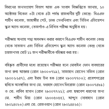
বিমানের জনসংযোগ বিভাগ আজ এক সংবাদ বিজ্ঞপ্তিতে জানায়, ১০
অক্টোবর বিকেল ৩টা থেকে ৪টা পর্যন্ত রাজধানীর দুটি কেন্দ্রে- বিএএফ
শাহীন কলেজ, জাহাঙ্গীর গেট, ঢাকা সেনানিবাস এবং সিভিল এভিয়েশন
স্কুল অ্যান্ড কলেজ, তেজগাঁও-এ লিখিত পরীক্ষা অনুষ্ঠিত হয়।
পরীক্ষায় অন্যায় পন্থা অবলম্বন করার কারণে বিএএফ শাহীন কলেজ কেন্দ্র
থেকে সাতজন এবং সিভিল এভিয়েশন স্কুল অ্যান্ড কলেজ কেন্দ্র থেকে
চারজনসহ মোট ১১ জন পরীক্ষার্থীকে বহিষ্কার করা হয়।
বহিষ্কৃত প্রার্থীদের মধ্যে রয়েছেন পরীক্ষার হলে মোবাইল ফোন ব্যবহারের
জন্য রুবা আক্তার (রোল ২৮০০৩৭১৯), সাজাহান হোসেন সজিব (রোল
২৮০০৬৬৪৭), এবং ইমাম উল হক (রোল ২৮০০৭৭০৩); প্রবেশপত্রের
ছবিতে অসঙ্গতির জন্য মো. ফরহাদ হোসেন ফিরোজ (রোল ২৮০০৭৪৮৯)
ও মো. লাবিব হাসান (রোল ২৮০০৭৭৬১); এবং ছদ্মবেশ ধারণের জন্য
মো. শাহীন মিয়া (রোল ২৮০০৫০৫৫), আব্দুস সোবাহান (রোল
২৮০১৪০২৩) এবং মো. রেজওয়ান (রোল ২৮০১৪৪৬৫)।