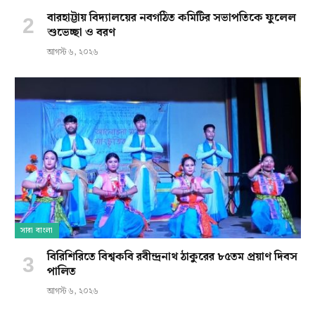
বারহাট্টায় বিদ্যালয়ের নবগঠিত কমিটির সভাপতিকে ফুলেল
শুভেচ্ছা ও বরণ
আগস্ট ৬, ২০২৬
সারা বাংলা
বিরিশিরিতে বিশ্বকবি রবীন্দ্রনাথ ঠাকুরের ৮৫তম প্রয়াণ দিবস
পালিত
আগস্ট ৬, ২০২৬