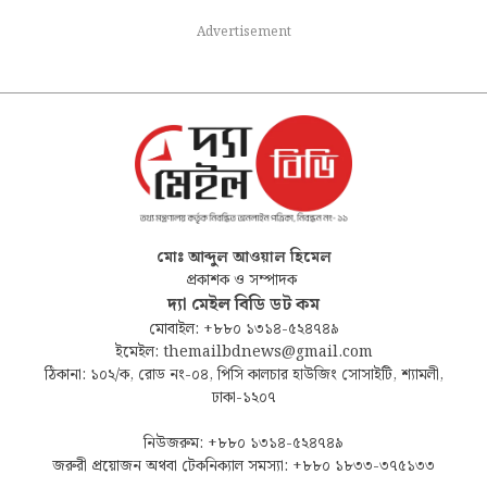
Advertisement
মোঃ আব্দুল আওয়াল হিমেল
প্রকাশক ও সম্পাদক
দ্যা মেইল বিডি ডট কম
মোবাইল: +৮৮০ ১৩১৪-৫২৪৭৪৯
ইমেইল: themailbdnews@gmail.com
ঠিকানা: ১০২/ক, রোড নং-০৪, পিসি কালচার হাউজিং সোসাইটি, শ্যামলী,
ঢাকা-১২০৭
নিউজরুম: +৮৮০ ১৩১৪-৫২৪৭৪৯
জরুরী প্রয়োজন অথবা টেকনিক্যাল সমস্যা: +৮৮০ ১৮৩৩-৩৭৫১৩৩