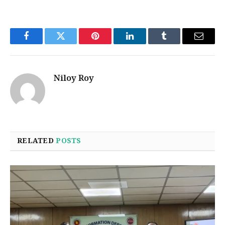
Facebook
Twitter
Pinterest
LinkedIn
Tumblr
Email
Niloy Roy
RELATED
POSTS