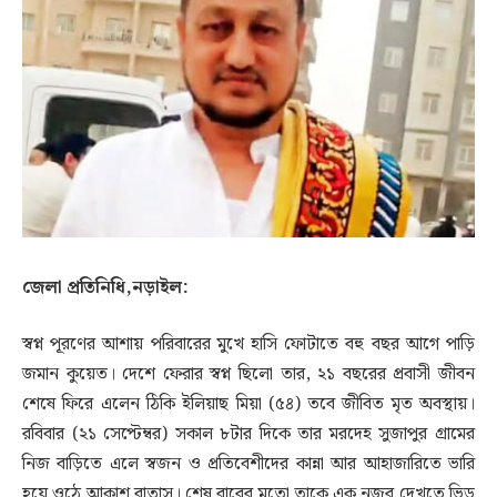
জেলা প্রতিনিধি,নড়াইল:
স্বপ্ন পূরণের আশায় পরিবারের মুখে হাসি ফোটাতে বহু বছর আগে পাড়ি
জমান কুয়েত। দেশে ফেরার স্বপ্ন ছিলো তার, ২১ বছরের প্রবাসী জীবন
শেষে ফিরে এলেন ঠিকি ইলিয়াছ মিয়া (৫৪) তবে জীবিত মৃত অবস্থায়।
রবিবার (২১ সেপ্টেম্বর) সকাল ৮টার দিকে তার মরদেহ সুজাপুর গ্রামের
নিজ বাড়িতে এলে স্বজন ও প্রতিবেশীদের কান্না আর আহাজারিতে ভারি
হয়ে ওঠে আকাশ বাতাস। শেষ বারের মতো তাকে এক নজর দেখতে ভিড়