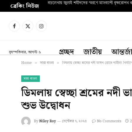
বড়লেখায় জুলাই শহীদদের স্মরণে মাসব্যাপী বৃক্ষরোপন কর
ব্রেকিং নিউজ
Facebook
X
Instagram
(Twitter)
প্রচ্ছদ
জাতীয়
আন্তর্
বৃহস্পতিবার, আগস্ট ৬
Home
সারা বাংলা
ডিমলায় স্বেচ্ছা শ্রমের নদী ভাঙ্গন রোধে পাইলিং নির্মা
»
»
সারা বাংলা
ডিমলায় স্বেচ্ছা শ্রমের নদী 
শুভ উদ্বোধন
By
Niloy Roy
সেপ্টেম্বর ৭, ২০২৫
No Comments
2