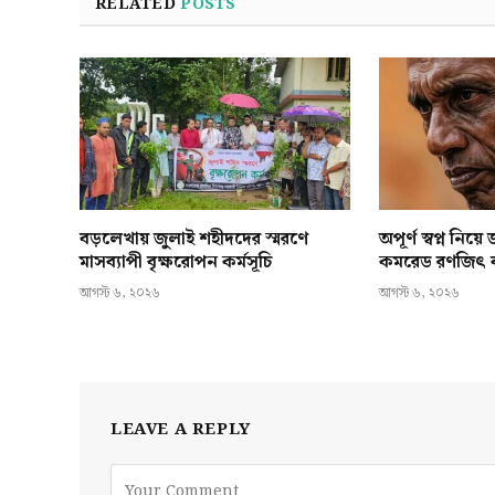
RELATED
POSTS
বড়লেখায় জুলাই শহীদদের স্মরণে
অপূর্ণ স্বপ্ন নিয়
মাসব্যাপী বৃক্ষরোপন কর্মসূচি
কমরেড রণজিৎ বা
আগস্ট ৬, ২০২৬
আগস্ট ৬, ২০২৬
LEAVE A REPLY