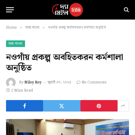
Home
সারা বাংলা
নওগাঁয় প্রকল্প অবহিতকরন কর্মশালা অনুষ্ঠিত
»
»
সারা বাংলা
নওগাঁয় প্রকল্প অবহিতকরন কর্মশালা
অনুষ্ঠিত
By
Niloy Roy
জুলাই ৩০, ২০২৫
No Comments
2 Mins Read