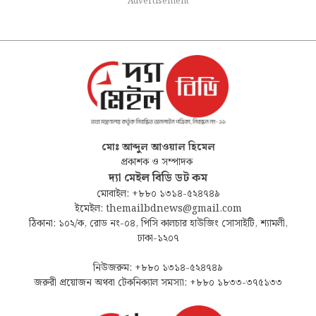
Advertisement
মোঃ আব্দুল আওয়াল হিমেল
প্রকাশক ও সম্পাদক
দ্যা মেইল বিডি ডট কম
মোবাইল: +৮৮০ ১৩১৪-৫২৪৭৪৯
ইমেইল: themailbdnews@gmail.com
ঠিকানা: ১০২/ক, রোড নং-০৪, পিসি কালচার হাউজিং সোসাইটি, শ্যামলী,
ঢাকা-১২০৭
নিউজরুম: +৮৮০ ১৩১৪-৫২৪৭৪৯
জরুরী প্রয়োজন অথবা টেকনিক্যাল সমস্যা: +৮৮০ ১৮৩৩-৩৭৫১৩৩