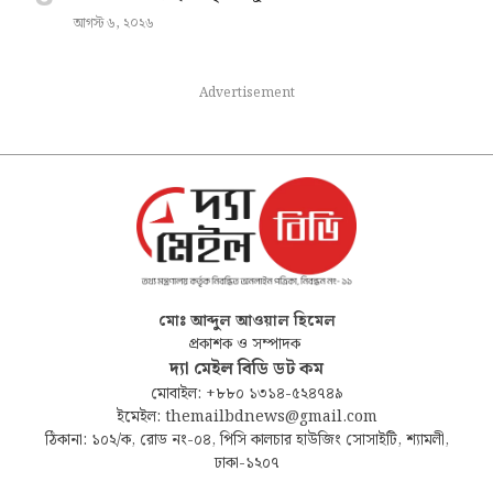
আগস্ট ৬, ২০২৬
Advertisement
মোঃ আব্দুল আওয়াল হিমেল
প্রকাশক ও সম্পাদক
দ্যা মেইল বিডি ডট কম
মোবাইল: +৮৮০ ১৩১৪-৫২৪৭৪৯
ইমেইল: themailbdnews@gmail.com
ঠিকানা: ১০২/ক, রোড নং-০৪, পিসি কালচার হাউজিং সোসাইটি, শ্যামলী,
ঢাকা-১২০৭