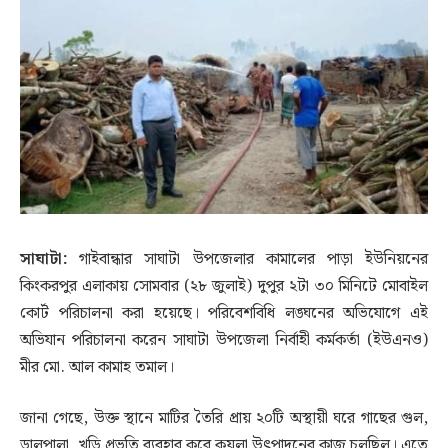
সাঘাটা:
গাইবান্ধার সাঘাটা উপজেলার কামালের পাড়া ইউনিয়নের
কিংকরপুর এলাকায় সোমবার (২৮ জুলাই) দুপুর ২টা ৩০ মিনিটে মোবাইল
কোর্ট পরিচালনা করা হয়েছে। পরিবেশবিধি লঙ্ঘনের অভিযোগে এই
অভিযান পরিচালনা করেন সাঘাটা উপজেলা নির্বাহী কর্মকর্তা (ইউএনও)
মীর মো. আল কামাহ তমাল।
জানা গেছে, উক্ত স্থানে মাটির তৈরি প্রায় ২০টি অস্থায়ী ঘরে গাছের গুল,
ডালপালা, খড়ি প্রভৃতি ব্যবহার করে কয়লা উৎপাদনের কাজ চলছিল। এতে