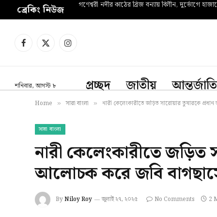
গণেশ্বরী নদীর কাঠের ব্রিজ বন্যায় বিলীন, দুর্ভোগে হাজা
ব্রেকিং নিউজ
Facebook
X
Instagram
(Twitter)
প্রচ্ছদ
জাতীয়
আন্তর্জাত
শনিবার, আগস্ট ৮
Home
সারা বাংলা
নারী কেলেংকারীতে জড়িত সারোয়ার তুষারকে প্রধান 
»
»
সারা বাংলা
নারী কেলেংকারীতে জড়িত সা
আলোচক করে জবি বাগছাসের
By
Niloy Roy
জুলাই ২৭, ২০২৫
No Comments
2 