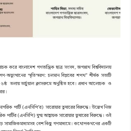
রে বাংলাদেশ গণতান্ত্রিক ছাত্র সংসদ, জগন্নাথ বিশ্ববিদ্যালয়
ণ-অভ্যুত্থানের স্মৃতিস্মরণ: চলমান বিপ্লবের শপথ” শীর্ষক সভাটি
৬ষ্ঠ তলায় ভার্চুয়াল ক্লাসরুমে অনুষ্ঠিত হবে। প্রধান আলোচক ও
ষার।
ক পার্টি (এনসিপি’র) সারোয়ার তুষারের বিরুদ্ধে। উল্লেখ নিজ
ক পার্টির (এনসিপি) যুগ্ম আহ্বায়ক সারোয়ার তুষারের বিরুদ্ধে। ওই
ে সামাজিকমাধ্যমসহ বেশ কিছু গণমাধ্যমে। কথোপকথনের একটি