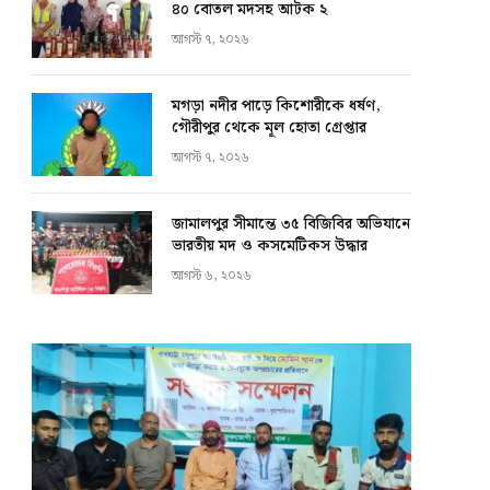
৪০ বোতল মদসহ আটক ২
আগস্ট ৭, ২০২৬
মগড়া নদীর পাড়ে কিশোরীকে ধর্ষণ,
গৌরীপুর থেকে মূল হোতা গ্রেপ্তার
আগস্ট ৭, ২০২৬
জামালপুর সীমান্তে ৩৫ বিজিবির অভিযানে
ভারতীয় মদ ও কসমেটিকস উদ্ধার
আগস্ট ৬, ২০২৬