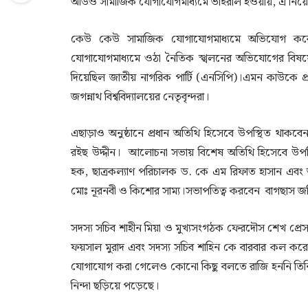
অডিও সামাজিক যোগাযোগমাধ্যমে ভাইরাল হওয়ায়, এ নিয়ে ব
কেউ কেউ সামাজিক যোগাযোগমাধ্যমে অভিযোগ করেন
যোগাযোগমাধ্যমে ওঠা নৈতিক স্খলনের অভিযোগের বিষয়ে 
দিয়েছিল জাতীয় নাগরিক পার্টি (এনসিপি)।এমন কাউকে প্
জগন্নাথ বিশ্ববিদ্যালয়ের নেতৃবৃন্দরা।
এছাড়াও অনুষ্ঠানে প্রধান অতিথি হিসেবে উপস্থিত থাকবেন 
রইছ উদ্দীন। আলোচনা সভায় বিশেষ অতিথি হিসেবে উপস্থিত থা
হক, ছাত্রকল্যাণ পরিচালক ড. কে এম রিফাত হাসান এবং আ
মোঃ নূরনবী ও কিশোর সাম্য।সভাপতিত্ব করবেন বাগছাস জব
সদস্য সচিব শাহীন মিয়া ও মুখ্যসংগঠক ফেরদৌস শেখ প্রেস 
ফয়সাল মুরাদ এবং সদস্য সচিব শাহিন কে বারবার কল ক
যোগাযোগ করা গেলেও কোনো কিছু বলতে রাজি হননি তিনি। 
নিন্দা ছড়িয়ে পড়েছে।