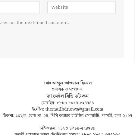
ser for the next time I comment.
মোঃ আব্দুল আওয়াল হিমেল
প্রকাশক ও সম্পাদক
দ্যা মেইল বিডি ডট কম
মোবাইল: +৮৮০ ১৩১৪-৫২৪৭৪৯
ইমেইল: themailbdnews@gmail.com
ঠিকানা: ১০২/ক, রোড নং-০৪, পিসি কালচার হাউজিং সোসাইটি, শ্যামলী, ঢাকা-১২০৭
নিউজরুম: +৮৮০ ১৩১৪-৫২৪৭৪৯
জরুরী প্রয়োজন অথবা টেকনিক্যাল সমস্যা: +৮৮০ ১৮৩৩-৩৭৫১৩৩