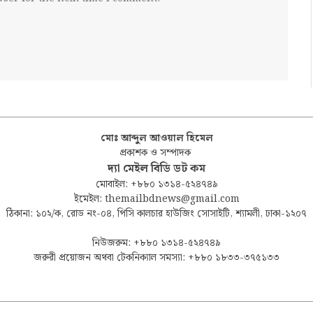
মোঃ আব্দুল আওয়াল হিমেল
প্রকাশক ও সম্পাদক
দ্যা মেইল বিডি ডট কম
মোবাইল: +৮৮০ ১৩১৪-৫২৪৭৪৯
ইমেইল: themailbdnews@gmail.com
ঠিকানা: ১০২/ক, রোড নং-০৪, পিসি কালচার হাউজিং সোসাইটি, শ্যামলী, ঢাকা-১২০৭
নিউজরুম: +৮৮০ ১৩১৪-৫২৪৭৪৯
জরুরী প্রয়োজন অথবা টেকনিক্যাল সমস্যা: +৮৮০ ১৮৩৩-৩৭৫১৩৩