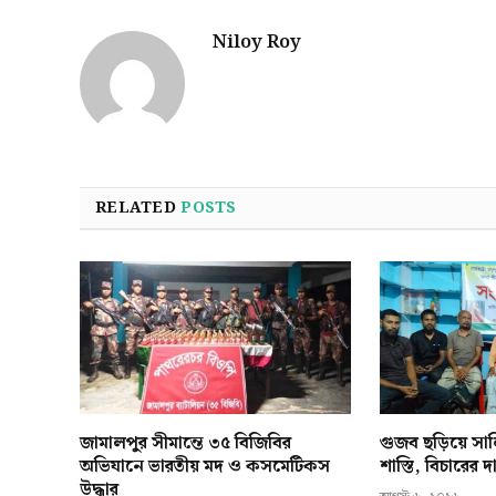
Niloy Roy
RELATED
POSTS
জামালপুর সীমান্তে ৩৫ বিজিবির
গুজব ছড়িয়ে স
অভিযানে ভারতীয় মদ ও কসমেটিকস
শাস্তি, বিচারের
উদ্ধার