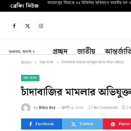
জামালপুর সীমান্তে ৩৫ বিজিবির অভিযানে ভারতীয় মদ 
ব্রেকিং নিউজ
Facebook
X
Instagram
(Twitter)
প্রচ্ছদ
জাতীয়
আন্তর্জা
শুক্রবার, আগস্ট ৭
Home
সারা বাংলা
চাঁদাবাজির মামলার অভিযুক্ত জসিম উদ্দিন শ্রীঘরে
»
»
সারা বাংলা
চাঁদাবাজির মামলার অভিযুক্ত
By
Niloy Roy
জুলাই ১৫, ২০২৫
No Comments
2 
Facebook
Twitter
Pinter