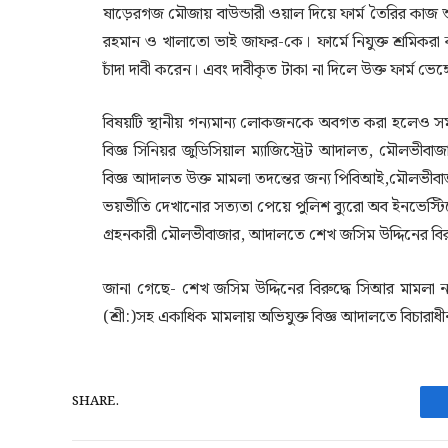
ষাড়েরগজ মৌজায় বাউন্ডারী ওয়াল দিয়ে ফার্ম তৈরির কাজ শুর
রহমান ও খালাতো ভাই জাফর-কে। ফার্মে নিযুক্ত শ্রমিকরা
চাঁদা দাবী করেন। এবং দাবীকৃত টাকা না দিলে উক্ত ফার্ম ভে
বিষয়টি স্থানীয় গন্যমান্য লোকজনকে অবগত করা হলেও সমাধা
বিজ্ঞ সিনিয়র জুডিসিয়াল ম্যাজিস্ট্রেট আদালত, মৌলভীব
বিজ্ঞ আদালত উক্ত মামলা তদন্তের জন্য পিবিআই,মৌলভীবাজা
ভয়ভীতি দেখানোর সত্যতা পেয়ে পুলিশ ব্যুরো অব ইনভেস্টিগ
গ্রহনকারী মৌলভীবাজার, আদালতে শেখ জসিম উদ্দিনের বিরু
জানা গেছে- শেখ জসিম উদ্দিনের বিরুদ্ধে সিআর মামলা নং
(শ্রী:)সহ একাধিক মামলায় অভিযুক্ত বিজ্ঞ আদালতে বিচারাধী
SHARE.