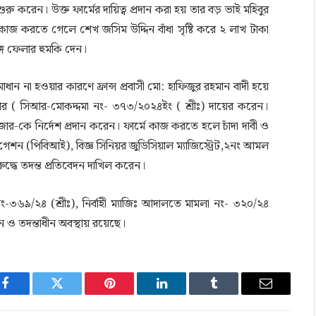
ু করেন। উক্ত ফার্মের দায়িত্ব প্রদান করা হয় তার বড় ভাই মহিবুর
 কাজ করতে গেলে শেখ জসিম উদ্দিন বাঁধা সৃষ্টি করে ২ লাখ টাকা
ঙ্গে ফেলার হুমকি দেন।
ন না হওয়ার কারণে ফ্রান্স প্রবাসী মো: হাফিজুর রহমান বাদী হয়ে
াজার ( সিআর-মোকদ্দমা নং- ৩৭৩/২০২৪ইং ( শ্রীঃ) দায়ের করেন।
র-কে নির্দেশ প্রদান করেন। ফার্মে কাজ করতে হলে চাঁদা দাবী ও
েশন (পিবিআই), বিজ্ঞ সিনিয়র জুডিসিয়াল ম্যাজিস্ট্রেট,২নং আমল
দ্ধে তদন্ত প্রতিবেদন দাখিল করেন।
-৩৬৯/২৪ (শ্রীঃ), নির্বাহী ম্যাজিঃ আদালতে মামলা নং- ৩২০/২৪
ন ও তদন্তাধীন অবস্থায় রয়েছে।
Facebook
Twitter
Pinterest
LinkedIn
Tumblr
Email