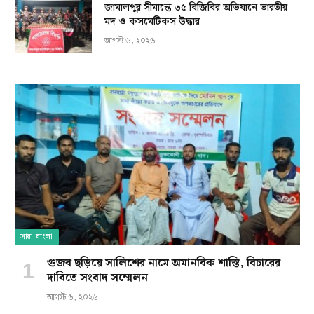
জামালপুর সীমান্তে ৩৫ বিজিবির অভিযানে ভারতীয়
মদ ও কসমেটিকস উদ্ধার
আগস্ট ৬, ২০২৬
সারা বাংলা
গুজব ছড়িয়ে সালিশের নামে অমানবিক শাস্তি, বিচারের
দাবিতে সংবাদ সম্মেলন
আগস্ট ৬, ২০২৬