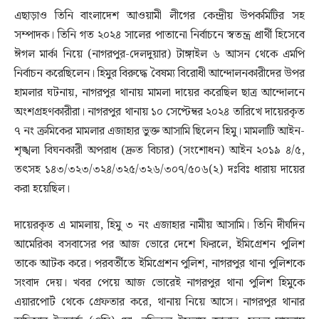
এছাড়াও তিনি বাংলাদেশ আওয়ামী লীগের কেন্দ্রীয় উপকমিটির সহ
সম্পাদক। তিনি গত ২০২৪ সালের পাতানো নির্বাচনে স্বতন্ত্র প্রার্থী হিসেবে
ঈগল মার্কা নিয়ে (নাগরপুর-দেলদুয়ার) টাঙ্গাইল ৬ আসন থেকে এমপি
নির্বাচন করেছিলেন। হিমুর বিরুদ্ধে বৈষম্য বিরোধী আন্দোলনকারীদের উপর
হামলার ঘটনায়, নাগরপুর থানায় মামলা দায়ের করেছিল ছাত্র আন্দোলনে
অংশগ্রহণকারীরা। নাগরপুর থানায় ১০ সেপ্টেম্বর ২০২৪ তারিখে দায়েরকৃত
৭ নং ক্রমিকের মামলার এজাহার ভুক্ত আসামি ছিলেন হিমু। মামলাটি আইন-
শৃঙ্খলা বিঘনকারী অপরাধ (দ্রুত বিচার) (সংশোধন) আইন ২০১৯ ৪/৫,
তৎসহ ১৪৩/৩২৩/৩২৪/৩২৫/৩২৬/৩০৭/৫০৬(২) দঃবিঃ ধারায় দায়ের
করা হয়েছিল।
দায়েরকৃত এ মামলায়, হিমু ৩ নং এজাহার নামীয় আসামি। তিনি দীর্ঘদিন
আমেরিকা বসবাসের পর আজ ভোরে দেশে ফিরলে, ইমিগ্রেশন পুলিশ
তাকে আটক করে। পরবর্তীতে ইমিগ্রেশন পুলিশ, নাগরপুর থানা পুলিশকে
সংবাদ দেয়। খবর পেয়ে আজ ভোরেই নাগরপুর থানা পুলিশ হিমুকে
এয়ারপোর্ট থেকে গ্রেফতার করে, থানায় নিয়ে আসে। নাগরপুর থানার