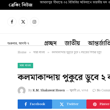
জামালপুর সীমান্তে ৩৫ বিজিবির অভিযানে ভারতীয় মদ 
ব্রেকিং নিউজ
Facebook
X
Instagram
(Twitter)
প্রচ্ছদ
জাতীয়
আন্তর্জা
শুক্রবার, আগস্ট ৭
Home
সারা বাংলা
কলমাকান্দায় পুকুরে ডুবে ২ বছরের শিশুর মৃত্যু
»
»
সারা বাংলা
কলমাকান্দায় পুকুরে ডুবে ২ 
By
K.M. Shakawat Hosen
জুলাই ১৪, ২০২৫
No Comm
Facebook
Twitter
Pinter