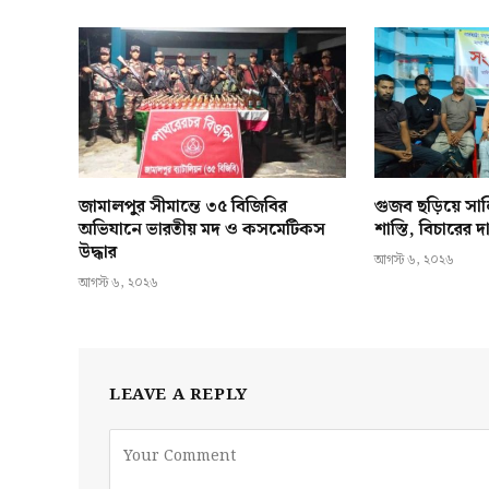
জামালপুর সীমান্তে ৩৫ বিজিবির
গুজব ছড়িয়ে স
অভিযানে ভারতীয় মদ ও কসমেটিকস
শাস্তি, বিচারের
উদ্ধার
আগস্ট ৬, ২০২৬
আগস্ট ৬, ২০২৬
LEAVE A REPLY