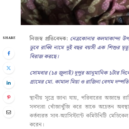
নিজস্ব প্রতিবেদক:
নেত্রকোনার কলমাকান্দা উপ
SHARE
ডুবে রাব্বি নামে দুই বছর বয়সী এক শিশুর মৃত
বিরাজ করছে।
সোমবার (১৪ জুলাই) দুপুর আনুমানিক ১টার দিকে 
গ্রামের মো. কামাল মিয়া ও রাজিনা বেগম দম্পতির 
স্থানীয় সূত্রে জানা যায়, পরিবারের অজান্তে 
সদস্যরা খোঁজাখুঁজি করে তাকে অচেতন অবস্থায় উ
কর্তব্যরত সাব-অ্যাসিস্ট্যান্ট কমিউনিটি মে
করেন।