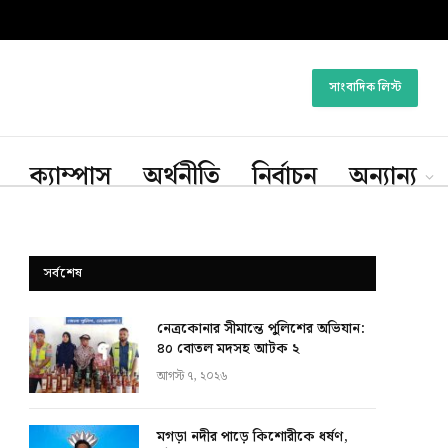
সাংবাদিক লিস্ট
ক্যাম্পাস
অর্থনীতি
নির্বাচন
অন্যান্য
সর্বশেষ
নেত্রকোনার সীমান্তে পুলিশের অভিযান:
৪০ বোতল মদসহ আটক ২
আগস্ট ৭, ২০২৬
মগড়া নদীর পাড়ে কিশোরীকে ধর্ষণ,