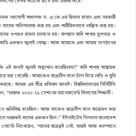
কে বিভাগের ভেতর আটকে রাখে এবং মারধর করে।
 পরিচালক সহযোগী অধ্যাপক ড. এ কে এম রিফাত হাসান এবং সহকারী
 তাদের গালিগালাজ করা হয় এবং শারীরিকভাবে লাঞ্ছিত করা হয়।
 তাদের ওপরও হামলা চালানো হয়। বাগছাস জবি শাখার মুখপাত্র ও
বলেন, “আমি একজন জুলাই যোদ্ধা। আজ আমাকে এবং আমার সংগঠনের
কি এই জন্যই জুলাই অভ্যুত্থান করেছিলাম?” জবি শাখার আহ্বায়ক
ে মার খেয়েছি। আমাকেও ছাত্রলীগ বলে ট্যাগ দিয়ে লাথি ও ঘুষি
 করছে। আমরা এর তীব্র প্রতিবাদ জানাই। বিশ্ববিদ্যালয়ের সিসিটিভি
েন, “ফারুক ২০২০-২১ সেশনের ম্যানেজমেন্ট বিভাগের শিক্ষার্থী।
টনে গুলিবিদ্ধ হয়েছিল। আজ তাকেও ছাত্রলীগ বলে আক্রমণ করা
াঁড়ালে ফারুকই তাদের একজন ছিল।” ইউনাইটেড পিপলস বাংলাদেশ
স্টে লিখেছেন, “যাদের ছাত্রত্বই নেই, তারাই আজ ক্যাম্পাসে