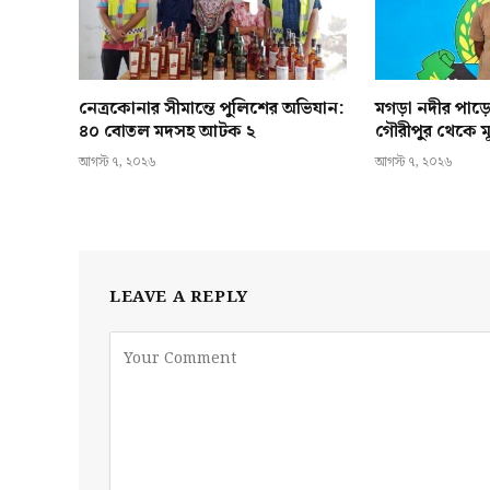
নেত্রকোনার সীমান্তে পুলিশের অভিযান:
মগড়া নদীর পাড়
৪০ বোতল মদসহ আটক ২
গৌরীপুর থেকে মূ
আগস্ট ৭, ২০২৬
আগস্ট ৭, ২০২৬
LEAVE A REPLY