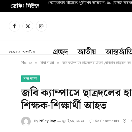
নেত্রকোনার সীমান্তে পুলিশের অভিযান: ৪০ বোতল মদ
ব্রেকিং নিউজ
Facebook
X
Instagram
(Twitter)
প্রচ্ছদ
জাতীয়
আন্তর্জা
শুক্রবার, আগস্ট ৭
Home
সারা বাংলা
জবি ক্যাম্পাসে ছাত্রদলের হামলা ,বাগছাস আহ্বায়ক সহ 
»
»
সারা বাংলা
জবি ক্যাম্পাসে ছাত্রদলের হ
শিক্ষক-শিক্ষার্থী আহত
By
Niloy Roy
জুলাই ১০, ২০২৫
No Comments
3 