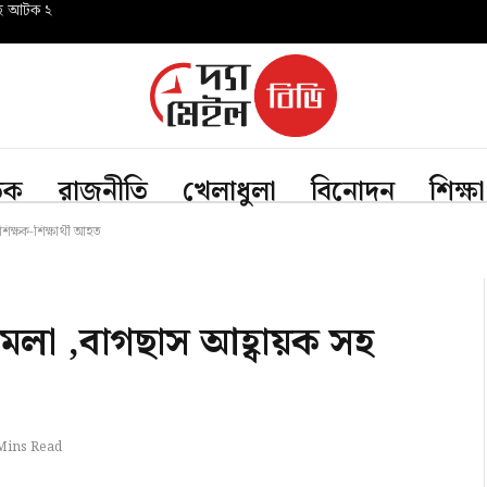
সহ আটক ২
তিক
রাজনীতি
খেলাধুলা
বিনোদন
শিক্ষা
শিক্ষক-শিক্ষার্থী আহত
ামলা ,বাগছাস আহ্বায়ক সহ
Mins Read