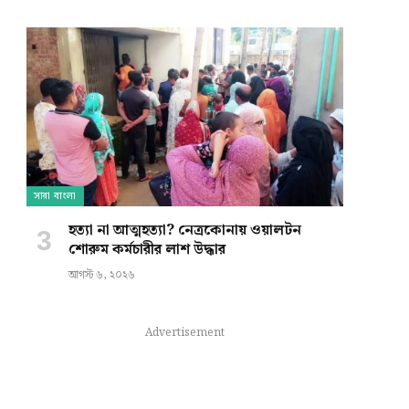
সারা বাংলা
হত্যা না আত্মহত্যা? নেত্রকোনায় ওয়ালটন
শোরুম কর্মচারীর লাশ উদ্ধার
আগস্ট ৬, ২০২৬
Advertisement