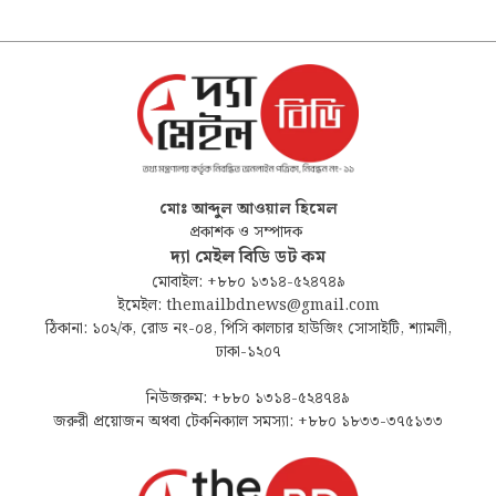
মোঃ আব্দুল আওয়াল হিমেল
প্রকাশক ও সম্পাদক
দ্যা মেইল বিডি ডট কম
মোবাইল: +৮৮০ ১৩১৪-৫২৪৭৪৯
ইমেইল: themailbdnews@gmail.com
ঠিকানা: ১০২/ক, রোড নং-০৪, পিসি কালচার হাউজিং সোসাইটি, শ্যামলী,
ঢাকা-১২০৭
নিউজরুম: +৮৮০ ১৩১৪-৫২৪৭৪৯
জরুরী প্রয়োজন অথবা টেকনিক্যাল সমস্যা: +৮৮০ ১৮৩৩-৩৭৫১৩৩