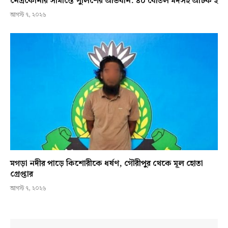
নেত্রকোনার সীমান্তে পুলিশের অভিযান: ৪০ বোতল মদসহ আটক ২
আগস্ট ৭, ২০২৬
মগড়া নদীর পাড়ে কিশোরীকে ধর্ষণ, গৌরীপুর থেকে মূল হোতা
গ্রেপ্তার
আগস্ট ৭, ২০২৬