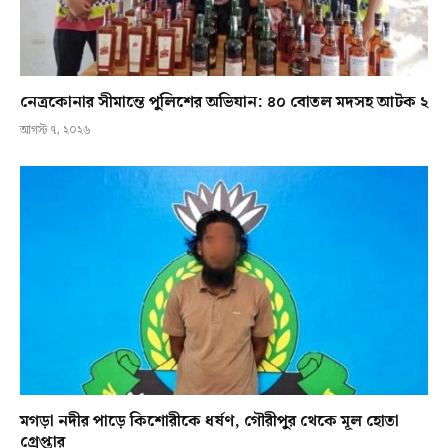
নেত্রকোনার সীমান্তে পুলিশের অভিযান: ৪০ বোতল মদসহ আটক ২
আগস্ট ৭, ২০২৬
মগড়া নদীর পাড়ে কিশোরীকে ধর্ষণ, গৌরীপুর থেকে মূল হোতা
গ্রেপ্তার