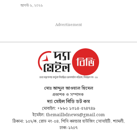
আগস্ট ৬, ২০২৬
Advertisement
মোঃ আব্দুল আওয়াল হিমেল
প্রকাশক ও সম্পাদক
দ্যা মেইল বিডি ডট কম
মোবাইল: +৮৮০ ১৩১৪-৫২৪৭৪৯
ইমেইল: themailbdnews@gmail.com
ঠিকানা: ১০২/ক, রোড নং-০৪, পিসি কালচার হাউজিং সোসাইটি, শ্যামলী,
ঢাকা-১২০৭