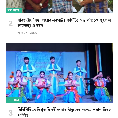
সারা বাংলা
বারহাট্টায় বিদ্যালয়ের নবগঠিত কমিটির সভাপতিকে ফুলেল
শুভেচ্ছা ও বরণ
আগস্ট ৬, ২০২৬
সারা বাংলা
বিরিশিরিতে বিশ্বকবি রবীন্দ্রনাথ ঠাকুরের ৮৫তম প্রয়াণ দিবস
পালিত