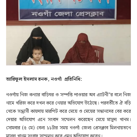
আরিফুল ইসলাম রনক, নওগাঁ প্রতিনিধি:
নওগাঁয় নিজ কন্যার বাড়িঘর ও সম্পত্তি পাওয়ার অব এ্যাটনী”র বলে নিজ
নামে খরিজ করে দখল করে নেয়ার অভিযোগ উঠেছে। পরবর্তীতে ঐ বড়ি
থেকে সন্ত্রাসী কায়দায় মারপিট করে মেয়ে ও মেয়ের সন্তানদের বের করে
দেয়ার অভিযোগ এনে সংবাদ সম্মেলন করেছেন মেয়ে মাসুদা খানম।
সোমবার (৫ মে) বেলা ১১টার সময় নওগাঁ জেলা প্রেসক্লাব মিলনায়তনে
মাসুদা খানম সংবাদ সম্মেলন করে এমন অভিযোগ করেন।