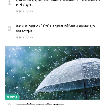
হত্যা না আত্মহত্যা? নেত্রকোনায় ওয়ালটন শোরুম কর্মচারীর
লাশ উদ্ধার
আগস্ট ৬, ২০২৬
কলমাকান্দায় ৩১ বিজিবি’র পৃথক অভিযানে মাদকসহ ৩
জন গ্রেপ্তার
আগস্ট ৬, ২০২৬
আবহাওয়া