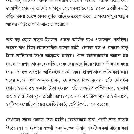
মোঃ আবু তারেক সরকার ও ইলিয়াস হোসেন সরকার ওরফে হিরো, মোঃ
জাহাঙ্গীর হোসেন ও মোঃ শাহাবুল হোসেনসহ ১০/১৫ জনের একটি দল ঐ
বাড়ির তালা ভেঙ্গে জোর পূর্বক বাড়িতে প্রবেশ করে। এ সময় মাসুদা খাতুন
পাশের বাড়িতে পানি আনতে গিয়েছিল।
তার বড় ছেলে মাসুক ইসলাম ওরফে আলিফ ঘওে পড়াশোনা করছিল।
তাদের বাধা দিলে হামলাকারীরা বাশের লাঠি, লোহার রড ও ধারালো চাকু
দিয়ে আলিফের উপর আক্রমন চালায়। এতে মারাত্মকভাবে আহত হয়
ছেলে। এরপর তাদেরকে বাড়ি থেকে বের করে দিয়ে পুরো বাড়ি দখল করে
নেয়। আহত অবস্থায় আলিফকে নওগাঁ সদর হাসপাতালে ভর্তি করা হয়।
ঘরের মধ্যে নগদ ৩ লক্ষ টাকা, ২২ হাজার টাকা মূল্যেও দু’টি মোবাইল
ফোন, ১লাখ ৫৫ হাজার টাকা মূল্যের ১টি ডেস্কটপ কম্পিউটার, ১ লাখ
৩৫ হাজার টাকা মূল্যের ১টি ল্যাপটপ, ৫ লক্ষ ৭৫ টাকা মূল্যের স্বর্নালঙ্কার,
১২টি পাসপোর্ট, ব্যাঙ্কের ক্রেডিটকার্ড, ডেবিটকার্ড, সব রয়েছে।
সেগুলো তাকে ফেরত দেয়া হয়নি। কোনরকমে অন্য একটি ভাড়া বাসায়
উঠেছেন। এ ব্যাপারে নওগাঁ সদর মডেল থানায় একটি মামলা দায়ের করা