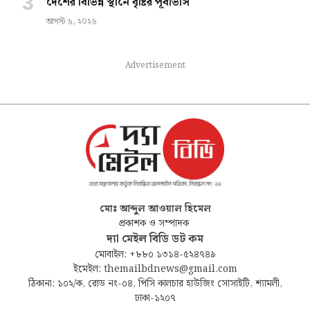
দেশের বিভিন্ন স্থানে বৃষ্টির পূর্বাভাস
আগস্ট ৬, ২০২৬
Advertisement
মোঃ আব্দুল আওয়াল হিমেল
প্রকাশক ও সম্পাদক
দ্যা মেইল বিডি ডট কম
মোবাইল: +৮৮০ ১৩১৪-৫২৪৭৪৯
ইমেইল: themailbdnews@gmail.com
ঠিকানা: ১০২/ক, রোড নং-০৪, পিসি কালচার হাউজিং সোসাইটি, শ্যামলী,
ঢাকা-১২০৭