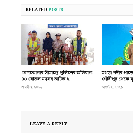
RELATED
POSTS
নেত্রকোনার সীমান্তে পুলিশের অভিযান:
মগড়া নদীর পাড়
৪০ বোতল মদসহ আটক ২
গৌরীপুর থেকে মূ
আগস্ট ৭, ২০২৬
আগস্ট ৭, ২০২৬
LEAVE A REPLY