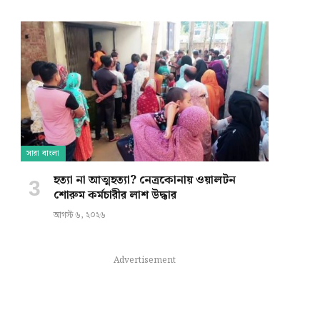
সারা বাংলা
হত্যা না আত্মহত্যা? নেত্রকোনায় ওয়ালটন
শোরুম কর্মচারীর লাশ উদ্ধার
আগস্ট ৬, ২০২৬
Advertisement