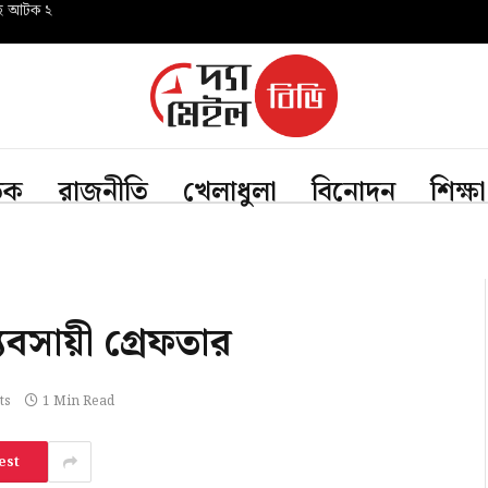
সহ আটক ২
তিক
রাজনীতি
খেলাধুলা
বিনোদন
শিক্ষা
যবসায়ী গ্রেফতার
ts
1 Min Read
est