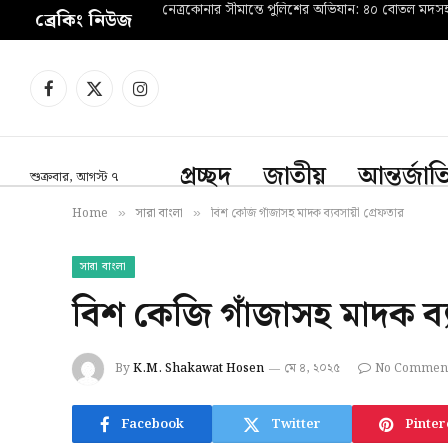
নেত্রকোনার সীমান্তে পুলিশের অভিযান: ৪০ বোতল মদ
ব্রেকিং নিউজ
Facebook
X
Instagram
(Twitter)
প্রচ্ছদ
জাতীয়
আন্তর্জা
শুক্রবার, আগস্ট ৭
Home
সারা বাংলা
বিশ কেজি গাঁজাসহ মাদক ব্যবসায়ী গ্রেফতার
»
»
সারা বাংলা
বিশ কেজি গাঁজাসহ মাদক ব্
By
K.M. Shakawat Hosen
মে ৪, ২০২৫
No Commen
Facebook
Twitter
Pinter