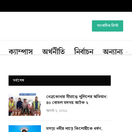
সাংবাদিক লিস্ট
ক্যাম্পাস
অর্থনীতি
নির্বাচন
অন্যান্য
সর্বশেষ
নেত্রকোনার সীমান্তে পুলিশের অভিযান:
৪০ বোতল মদসহ আটক ২
আগস্ট ৭, ২০২৬
মগড়া নদীর পাড়ে কিশোরীকে ধর্ষণ,