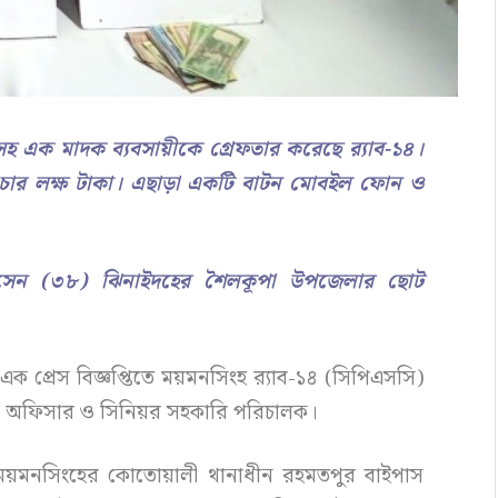
হ এক মাদক ব্যবসায়ীকে গ্রেফতার করেছে র‌্যাব-১৪।
য চার লক্ষ টাকা। এছাড়া একটি বাটন মোবইল ফোন ও
হোসেন (৩৮) ঝিনাইদহের শৈলকূপা উপজেলার ছোট
ক প্রেস বিজ্ঞপ্তিতে ময়মনসিংহ র‌্যাব-১৪ (সিপিএসসি)
ার অফিসার ও সিনিয়র সহকারি পরিচালক।
 ময়মনসিংহের কোতোয়ালী থানাধীন রহমতপুর বাইপাস