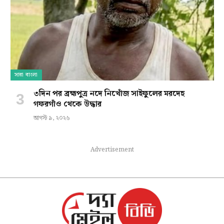
সারা বাংলা
৩দিন পর ব্রহ্মপুত্র নদে নিখোঁজ সাইফুলের মরদেহ
গফরগাঁও থেকে উদ্ধার
আগস্ট ৯, ২০২৬
Advertisement