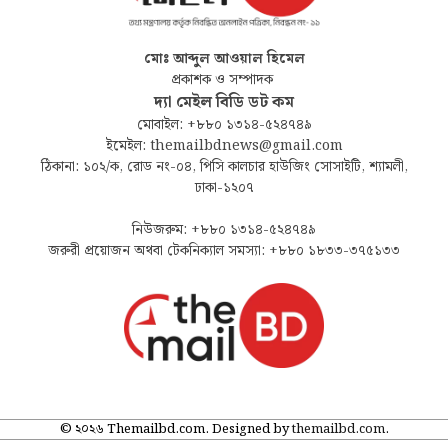
মোঃ আব্দুল আওয়াল হিমেল
প্রকাশক ও সম্পাদক
দ্যা মেইল বিডি ডট কম
মোবাইল: +৮৮০ ১৩১৪-৫২৪৭৪৯
ইমেইল: themailbdnews@gmail.com
ঠিকানা: ১০২/ক, রোড নং-০৪, পিসি কালচার হাউজিং সোসাইটি, শ্যামলী,
ঢাকা-১২০৭
নিউজরুম: +৮৮০ ১৩১৪-৫২৪৭৪৯
জরুরী প্রয়োজন অথবা টেকনিক্যাল সমস্যা: +৮৮০ ১৮৩৩-৩৭৫১৩৩
© ২০২৬ Themailbd.com. Designed by
themailbd.com
.