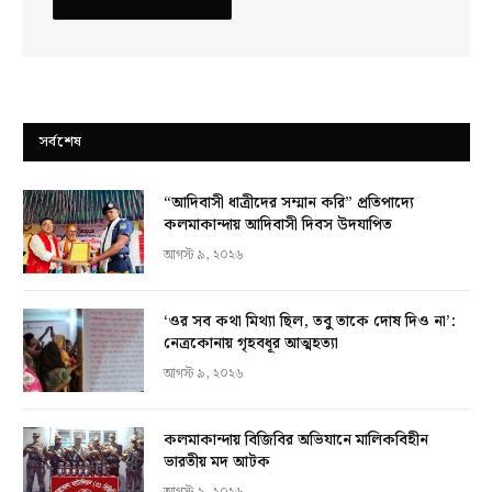
সর্বশেষ
“আদিবাসী ধাত্রীদের সম্মান করি” প্রতিপাদ্যে
কলমাকান্দায় আদিবাসী দিবস উদযাপিত
আগস্ট ৯, ২০২৬
‘ওর সব কথা মিথ্যা ছিল, তবু তাকে দোষ দিও না’:
নেত্রকোনায় গৃহবধূর আত্মহত্যা
আগস্ট ৯, ২০২৬
কলমাকান্দায় বিজিবির অভিযানে মালিকবিহীন
ভারতীয় মদ আটক