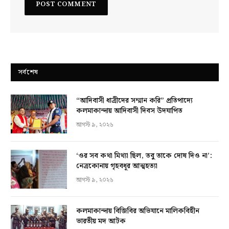
সর্বশেষ
“আদিবাসী ধাত্রীদের সম্মান করি” প্রতিপাদ্যে
কলমাকান্দায় আদিবাসী দিবস উদযাপিত
আগস্ট ৯, ২০২৬
‘ওর সব কথা মিথ্যা ছিল, তবু তাকে দোষ দিও না’:
নেত্রকোনায় গৃহবধূর আত্মহত্যা
আগস্ট ৯, ২০২৬
কলমাকান্দায় বিজিবির অভিযানে মালিকবিহীন
ভারতীয় মদ আটক