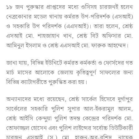
১৮ জন পুরুস্কার প্রাপ্তদের মধ্যে ওসিসহ চারজনই হলেন
নেত্রকোনার মডেল থানায় কর্মরত উপ-পরিদর্শক (এসআই)
ও সহকারি উপ পরিদর্শক (এএসআই)। তারা হলেন, শ্রেষ্ঠ
এসআই মো. শাহজাহান খান, শ্রেষ্ঠ বিট অফিসার মো.
আমিনুল ইসলাম ও শ্রেষ্ঠ এএসআই মো. ফারুক আহম্মেদ।
জানা যায়, বিভিন্ন ইউনিটে কর্মরত কর্মকর্তা ও ফোর্সদের গত
মার্চ মাসের আলোকে জেলায় কৃতিত্বপূর্ণ সাফল্যের জন্য
বিভিন্ন ক্যাটাগরীতে পুরুস্কিত করা হয়।
অন্যান্যদের মধ্যে রয়েছেন, শ্রেষ্ঠ সার্কেল হিসেবে দুর্গাপুর
সার্কেলের সহকারি পুলিশ সুপার আল-ইকরামুল আলম,
শ্রেষ্ঠ আইসি কেন্দুয়া পুলিশ তদন্ত কেন্দ্রের পরিদর্শক মো.
তোফাজ্জল হোসেন এবং পুলিশ লাইন্সের সর্বোচ্চ ডিউটিকারী
চারজন এসআই (স.) মো. হারুন-অর-রশিদ, নায়েক