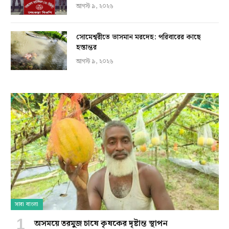
আগস্ট ৯, ২০২৬
সোমেশ্বরীতে ভাসমান মরদেহ: পরিবারের কাছে
হস্তান্তর
আগস্ট ৯, ২০২৬
সারা বাংলা
অসময়ে তরমুজ চাষে কৃষকের দৃষ্টান্ত স্থাপন