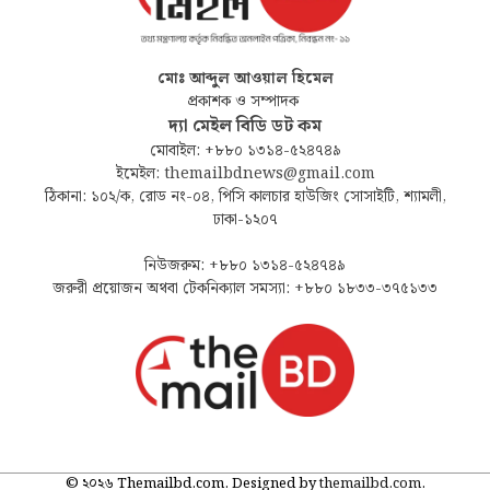
মোঃ আব্দুল আওয়াল হিমেল
প্রকাশক ও সম্পাদক
দ্যা মেইল বিডি ডট কম
মোবাইল: +৮৮০ ১৩১৪-৫২৪৭৪৯
ইমেইল: themailbdnews@gmail.com
ঠিকানা: ১০২/ক, রোড নং-০৪, পিসি কালচার হাউজিং সোসাইটি, শ্যামলী,
ঢাকা-১২০৭
নিউজরুম: +৮৮০ ১৩১৪-৫২৪৭৪৯
জরুরী প্রয়োজন অথবা টেকনিক্যাল সমস্যা: +৮৮০ ১৮৩৩-৩৭৫১৩৩
© ২০২৬ Themailbd.com. Designed by
themailbd.com
.