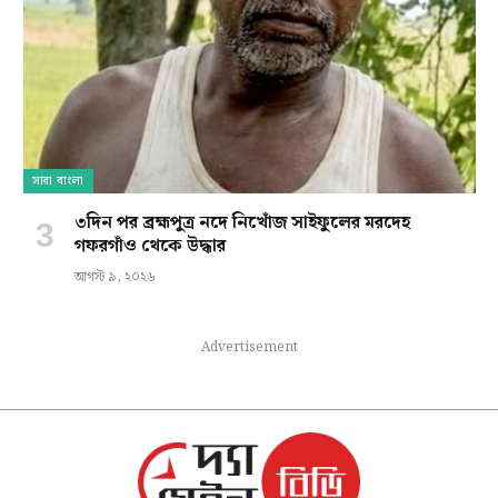
সারা বাংলা
৩দিন পর ব্রহ্মপুত্র নদে নিখোঁজ সাইফুলের মরদেহ
গফরগাঁও থেকে উদ্ধার
আগস্ট ৯, ২০২৬
Advertisement