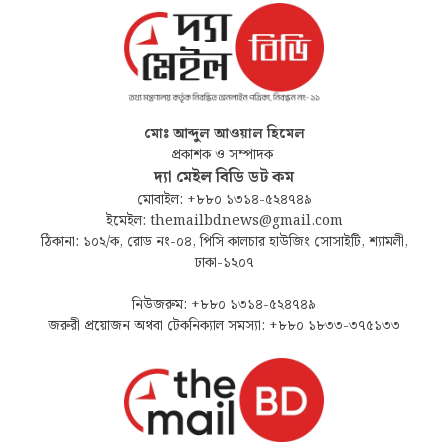
মোঃ আব্দুল আওয়াল হিমেল
প্রকাশক ও সম্পাদক
দ্যা মেইল বিডি ডট কম
মোবাইল: +৮৮০ ১৩১৪-৫২৪৭৪৯
ইমেইল: themailbdnews@gmail.com
ঠিকানা: ১০২/ক, রোড নং-০৪, পিসি কালচার হাউজিং সোসাইটি, শ্যামলী,
ঢাকা-১২০৭
নিউজরুম: +৮৮০ ১৩১৪-৫২৪৭৪৯
জরুরী প্রয়োজন অথবা টেকনিক্যাল সমস্যা: +৮৮০ ১৮৩৩-৩৭৫১৩৩