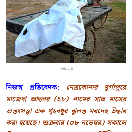
oplus_0
নিজস্ব প্রতিবেদক:
নেত্রকোনার দুর্গাপুরে
মাজেদা আক্তার (২৮) নামের সাত মাসের
অন্তঃসত্ত্বা এক গৃহবধূর ঝুলন্ত মরদেহ উদ্ধার
করা হয়েছে। শুক্রবার (০৮ নভেম্বর) সকালে