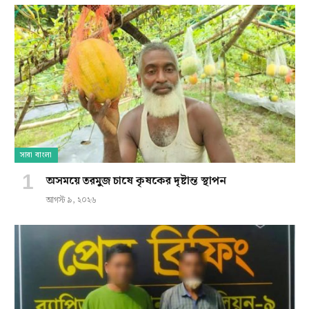
সারা বাংলা
অসময়ে তরমুজ চাষে কৃষকের দৃষ্টান্ত স্থাপন
আগস্ট ৯, ২০২৬