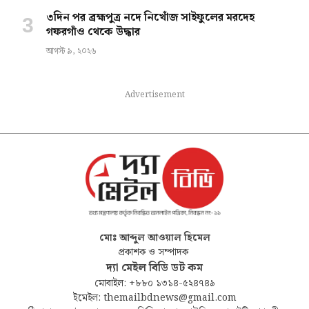
৩দিন পর ব্রহ্মপুত্র নদে নিখোঁজ সাইফুলের মরদেহ
গফরগাঁও থেকে উদ্ধার
আগস্ট ৯, ২০২৬
Advertisement
মোঃ আব্দুল আওয়াল হিমেল
প্রকাশক ও সম্পাদক
দ্যা মেইল বিডি ডট কম
মোবাইল: +৮৮০ ১৩১৪-৫২৪৭৪৯
ইমেইল: themailbdnews@gmail.com