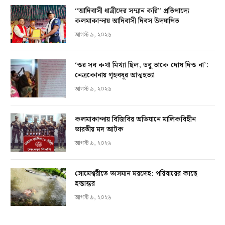
“আদিবাসী ধাত্রীদের সম্মান করি” প্রতিপাদ্যে
কলমাকান্দায় আদিবাসী দিবস উদযাপিত
আগস্ট ৯, ২০২৬
‘ওর সব কথা মিথ্যা ছিল, তবু তাকে দোষ দিও না’:
নেত্রকোনায় গৃহবধূর আত্মহত্যা
আগস্ট ৯, ২০২৬
কলমাকান্দায় বিজিবির অভিযানে মালিকবিহীন
ভারতীয় মদ আটক
আগস্ট ৯, ২০২৬
সোমেশ্বরীতে ভাসমান মরদেহ: পরিবারের কাছে
হস্তান্তর
আগস্ট ৯, ২০২৬