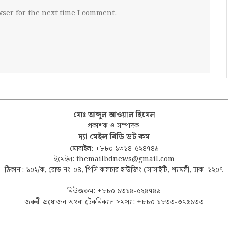
ser for the next time I comment.
মোঃ আব্দুল আওয়াল হিমেল
প্রকাশক ও সম্পাদক
দ্যা মেইল বিডি ডট কম
মোবাইল: +৮৮০ ১৩১৪-৫২৪৭৪৯
ইমেইল: themailbdnews@gmail.com
ঠিকানা: ১০২/ক, রোড নং-০৪, পিসি কালচার হাউজিং সোসাইটি, শ্যামলী, ঢাকা-১২০৭
নিউজরুম: +৮৮০ ১৩১৪-৫২৪৭৪৯
জরুরী প্রয়োজন অথবা টেকনিক্যাল সমস্যা: +৮৮০ ১৮৩৩-৩৭৫১৩৩