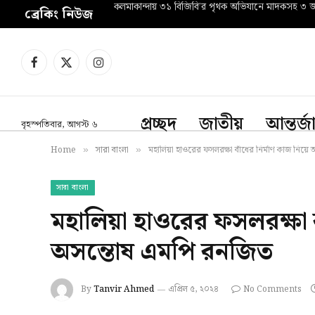
কলমাকান্দায় ৩১ বিজিবি’র পৃথক অভিযানে মাদকসহ ৩ জন 
ব্রেকিং নিউজ
Facebook
X
Instagram
(Twitter)
প্রচ্ছদ
জাতীয়
আন্তর্
বৃহস্পতিবার, আগস্ট ৬
Home
সারা বাংলা
মহালিয়া হাওরের ফসলরক্ষা বাঁধের নির্মাণ কাজ নিয়
»
»
সারা বাংলা
মহালিয়া হাওরের ফসলরক্ষা ব
অসন্তোষ এমপি রনজিত
By
Tanvir Ahmed
এপ্রিল ৫, ২০২৪
No Comments