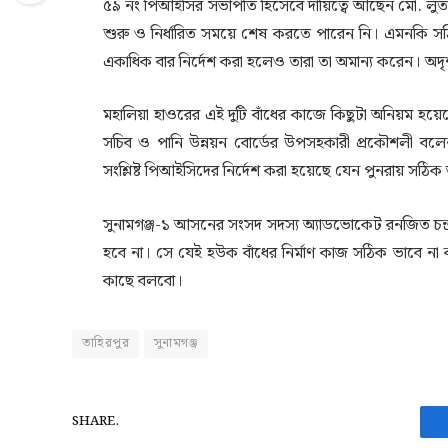
৫৯ নং পিআইসির সভাপতি হিসেবে দায়িত্বে আছেন মো. ল
শুরু ও নির্ধারিত সময়ে শেষ করতে পারেন নি। এমনকি স
একাধিক বার নির্দেশ করা হলেও তারা তা অমান্য করেন। অদৃ
মহালিয়া হাওরের এই দুটি বাঁধের কাজে কিছুটা অনিয়ম হয়েছে
সচিব ও পানি উন্নয়ন বোর্ডের উপসহকারী প্রকৌশলী বলেন
সংশ্লিষ্ট পিআইসিদের নির্দেশ করা হয়েছে যেন পুনরায় সঠি
সুনামগঞ্জ-১ আসনের সংসদ সদস্য অ্যাডভোকেট রনজিত চন্
হবে না। সে যেই হউক বাঁধের নির্মাণ কাজ সঠিক ভাবে না করল
কাছে বলবো।
তাহিরপুর
সুনামগঞ্জ
SHARE.