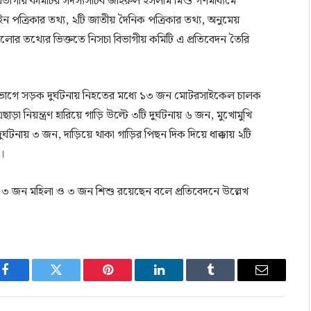
বিভাগীয় কমিটির সদস্যসচিব জহিরুল ইসলাম মিশু গণমাধ্যমে
ইন পত্রিকার তথ্য, ২টি জাতীয় দৈনিক পত্রিকার তথ্য, অনুমেয়
লোর তথ্যের ভিক্ততে নিসচা বিভাগীয় কমিটি এ প্রতিবেদন তৈরি
বিভাগে সড়ক দুর্ঘটনায় নিহতের মধ্যে ১৩ জন মোটরসাইকেল চালক
য়ন্ত্রণ হারিয়ে গাড়ি উল্টে ৩টি দুর্ঘটনায় ৬ জন, মুখোমুখি
র্ঘটনায় ৩ জন, দাড়িয়ে থাকা গাড়ির পিছন দিক দিয়ে ধাক্কায় ২টি
ন।
, ৩ জন মহিলা ও ৩ জন শিশু রয়েছেন বলে প্রতিবেদনে উল্লেখ
Facebook
Twitter
Pinterest
LinkedIn
Tumblr
Email