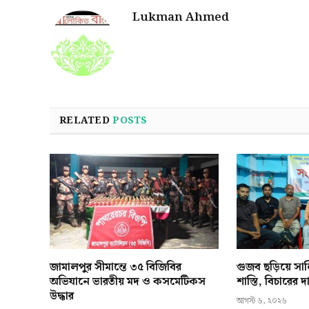
Lukman Ahmed
RELATED
POSTS
জামালপুর সীমান্তে ৩৫ বিজিবির
গুজব ছড়িয়ে স
অভিযানে ভারতীয় মদ ও কসমেটিকস
শাস্তি, বিচারের
উদ্ধার
আগস্ট ৬, ২০২৬