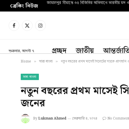
জামালপুর সীমান্তে ৩৫ বিজিবির অভিযানে ভারতীয় মদ 
ব্রেকিং নিউজ
Facebook
X
Instagram
(Twitter)
প্রচ্ছদ
জাতীয়
আন্তর্জা
শুক্রবার, আগস্ট ৭
Home
সারা বাংলা
নতুন বছরের প্রথম মাসেই সিলেটের সড়কে প্রাণহানি
»
»
সারা বাংলা
নতুন বছরের প্রথম মাসেই স
জনের
By
Lukman Ahmed
ফেব্রুয়ারি ৪, ২০২৪
No Commen