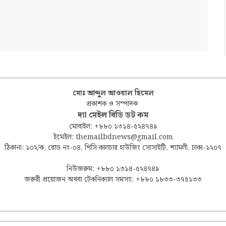
মোঃ আব্দুল আওয়াল হিমেল
প্রকাশক ও সম্পাদক
দ্যা মেইল বিডি ডট কম
মোবাইল: +৮৮০ ১৩১৪-৫২৪৭৪৯
ইমেইল: themailbdnews@gmail.com
ঠিকানা: ১০২/ক, রোড নং-০৪, পিসি কালচার হাউজিং সোসাইটি, শ্যামলী, ঢাকা-১২০৭
নিউজরুম: +৮৮০ ১৩১৪-৫২৪৭৪৯
জরুরী প্রয়োজন অথবা টেকনিক্যাল সমস্যা: +৮৮০ ১৮৩৩-৩৭৫১৩৩