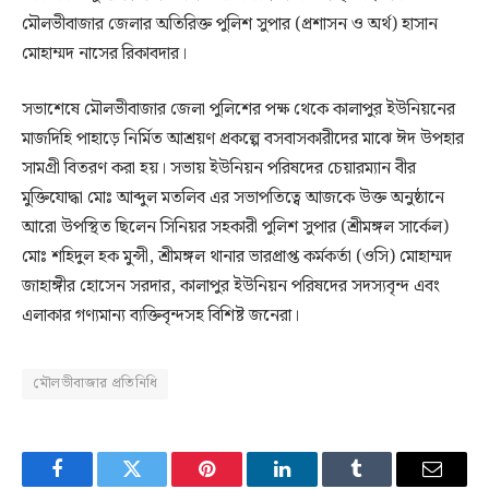
মৌলভীবাজার জেলার অতিরিক্ত পুলিশ সুপার (প্রশাসন ও অর্থ) হাসান
মোহাম্মদ নাসের রিকাবদার।
সভাশেষে মৌলভীবাজার জেলা পুলিশের পক্ষ থেকে কালাপুর ইউনিয়নের
মাজদিহি পাহাড়ে নির্মিত আশ্রয়ণ প্রকল্পে বসবাসকারীদের মাঝে ঈদ উপহার
সামগ্রী বিতরণ করা হয়। সভায় ইউনিয়ন পরিষদের চেয়ারম্যান বীর
মুক্তিযোদ্ধা মোঃ আব্দুল মতলিব এর সভাপতিত্বে আজকে উক্ত অনুষ্ঠানে
আরো উপস্থিত ছিলেন সিনিয়র সহকারী পুলিশ সুপার (শ্রীমঙ্গল সার্কেল)
মোঃ শহিদুল হক মুন্সী, শ্রীমঙ্গল থানার ভারপ্রাপ্ত কর্মকর্তা (ওসি) মোহাম্মদ
জাহাঙ্গীর হোসেন সরদার, কালাপুর ইউনিয়ন পরিষদের সদস্যবৃন্দ এবং
এলাকার গণ্যমান্য ব্যক্তিবৃন্দসহ বিশিষ্ট জনেরা।
মৌলভীবাজার প্রতিনিধি
Facebook
Twitter
Pinterest
LinkedIn
Tumblr
Email