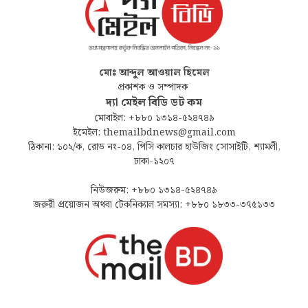
মোঃ আব্দুল আওয়াল হিমেল
প্রকাশক ও সম্পাদক
দ্যা মেইল বিডি ডট কম
মোবাইল: +৮৮০ ১৩১৪-৫২৪৭৪৯
ইমেইল: themailbdnews@gmail.com
ঠিকানা: ১০২/ক, রোড নং-০৪, পিসি কালচার হাউজিং সোসাইটি, শ্যামলী,
ঢাকা-১২০৭
নিউজরুম: +৮৮০ ১৩১৪-৫২৪৭৪৯
জরুরী প্রয়োজন অথবা টেকনিক্যাল সমস্যা: +৮৮০ ১৮৩৩-৩৭৫১৩৩