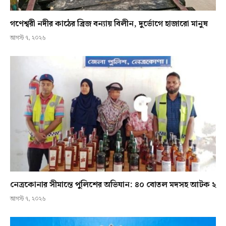
গণেশ্বরী নদীর কাঠের ব্রিজ বন্যায় বিলীন, দুর্ভোগে হাজারো মানুষ
আগস্ট ৭, ২০২৬
নেত্রকোনার সীমান্তে পুলিশের অভিযান: ৪০ বোতল মদসহ আটক ২
আগস্ট ৭, ২০২৬