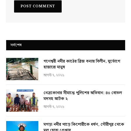
সর্বশেষ
গণেশ্বরী নদীর কাঠের ব্রিজ বন্যায় বিলীন, দুর্ভোগে
হাজারো মানুষ
আগস্ট ৭, ২০২৬
নেত্রকোনার সীমান্তে পুলিশের অভিযান: ৪০ বোতল
মদসহ আটক ২
আগস্ট ৭, ২০২৬
মগড়া নদীর পাড়ে কিশোরীকে ধর্ষণ, গৌরীপুর থেকে
মূল হোতা গ্রেপ্তার