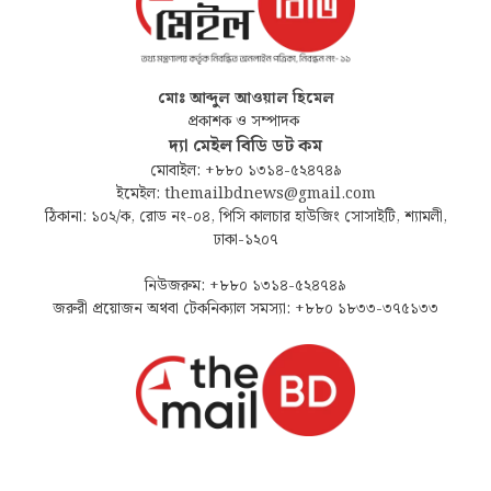
মোঃ আব্দুল আওয়াল হিমেল
প্রকাশক ও সম্পাদক
দ্যা মেইল বিডি ডট কম
মোবাইল: +৮৮০ ১৩১৪-৫২৪৭৪৯
ইমেইল: themailbdnews@gmail.com
ঠিকানা: ১০২/ক, রোড নং-০৪, পিসি কালচার হাউজিং সোসাইটি, শ্যামলী,
ঢাকা-১২০৭
নিউজরুম: +৮৮০ ১৩১৪-৫২৪৭৪৯
জরুরী প্রয়োজন অথবা টেকনিক্যাল সমস্যা: +৮৮০ ১৮৩৩-৩৭৫১৩৩