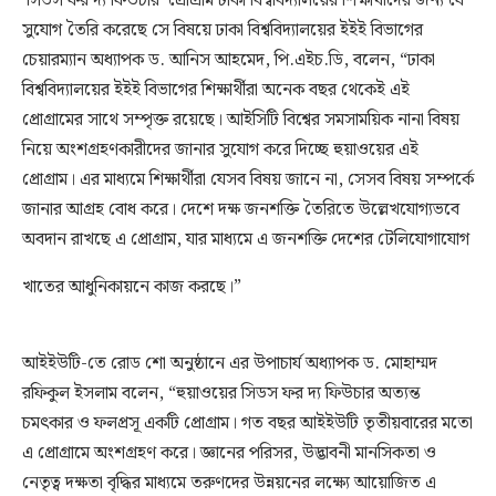
‘সিডস ফর দ্য ফিউচার’ প্রোগ্রাম ঢাকা বিশ্ববিদ্যালয়ের শিক্ষার্থীদের জন্য যে
সুযোগ তৈরি করেছে সে বিষয়ে ঢাকা বিশ্ববিদ্যালয়ের ইইই বিভাগের
চেয়ারম্যান অধ্যাপক ড. আনিস আহমেদ, পি.এইচ.ডি, বলেন, “ঢাকা
বিশ্ববিদ্যালয়ের ইইই বিভাগের শিক্ষার্থীরা অনেক বছর থেকেই এই
প্রোগ্রামের সাথে সম্পৃক্ত রয়েছে। আইসিটি বিশ্বের সমসাময়িক নানা বিষয়
নিয়ে অংশগ্রহণকারীদের জানার সুযোগ করে দিচ্ছে হুয়াওয়ের এই
প্রোগ্রাম। এর মাধ্যমে শিক্ষার্থীরা যেসব বিষয় জানে না, সেসব বিষয় সম্পর্কে
জানার আগ্রহ বোধ করে। দেশে দক্ষ জনশক্তি তৈরিতে উল্লেখযোগ্যভবে
অবদান রাখছে এ প্রোগ্রাম, যার মাধ্যমে এ জনশক্তি দেশের টেলিযোগাযোগ
খাতের আধুনিকায়নে কাজ
করছে।”
আইইউটি-তে রোড শো অনুষ্ঠানে এর উপাচার্য অধ্যাপক ড. মোহাম্মদ
রফিকুল ইসলাম বলেন, “হুয়াওয়ের সিডস ফর দ্য ফিউচার অত্যন্ত
চমৎকার ও ফলপ্রসূ একটি প্রোগ্রাম। গত বছর আইইউটি তৃতীয়বারের মতো
এ প্রোগ্রামে অংশগ্রহণ করে। জ্ঞানের পরিসর, উদ্ভাবনী মানসিকতা ও
নেতৃত্ব দক্ষতা বৃদ্ধির মাধ্যমে তরুণদের উন্নয়নের লক্ষ্যে আয়োজিত এ