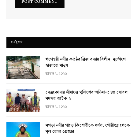
সর্বশেষ
গণেশ্বরী নদীর কাঠের ব্রিজ বন্যায় বিলীন, দুর্ভোগে
হাজারো মানুষ
আগস্ট ৭, ২০২৬
নেত্রকোনার সীমান্তে পুলিশের অভিযান: ৪০ বোতল
মদসহ আটক ২
আগস্ট ৭, ২০২৬
মগড়া নদীর পাড়ে কিশোরীকে ধর্ষণ, গৌরীপুর থেকে
মূল হোতা গ্রেপ্তার