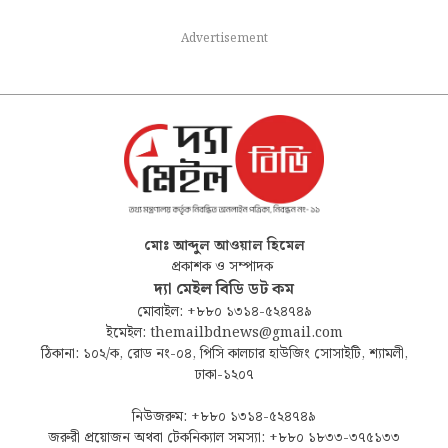
Advertisement
মোঃ আব্দুল আওয়াল হিমেল
প্রকাশক ও সম্পাদক
দ্যা মেইল বিডি ডট কম
মোবাইল: +৮৮০ ১৩১৪-৫২৪৭৪৯
ইমেইল: themailbdnews@gmail.com
ঠিকানা: ১০২/ক, রোড নং-০৪, পিসি কালচার হাউজিং সোসাইটি, শ্যামলী,
ঢাকা-১২০৭
নিউজরুম: +৮৮০ ১৩১৪-৫২৪৭৪৯
জরুরী প্রয়োজন অথবা টেকনিক্যাল সমস্যা: +৮৮০ ১৮৩৩-৩৭৫১৩৩