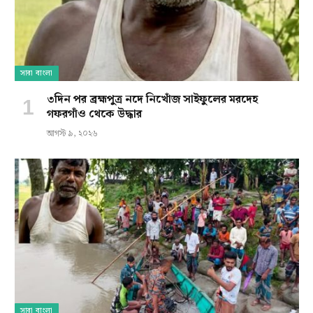
সারা বাংলা
৩দিন পর ব্রহ্মপুত্র নদে নিখোঁজ সাইফুলের মরদেহ
গফরগাঁও থেকে উদ্ধার
আগস্ট ৯, ২০২৬
সারা বাংলা