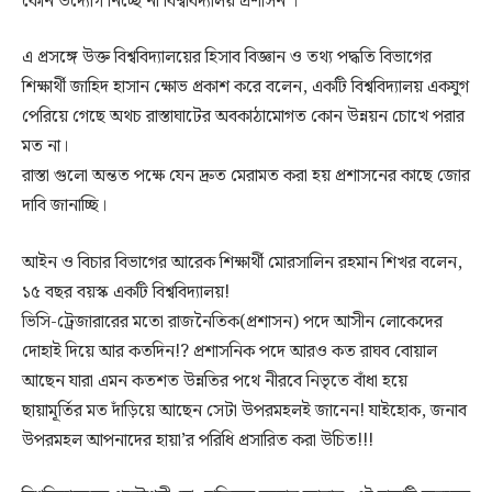
কোন উদ্যোগ নিচ্ছে না বিশ্ববিদ্যালয় প্রশাসন ।
এ প্রসঙ্গে উক্ত বিশ্ববিদ্যালয়ের হিসাব বিজ্ঞান ও তথ্য পদ্ধতি বিভাগের
শিক্ষার্থী জাহিদ হাসান ক্ষোভ প্রকাশ করে বলেন, একটি বিশ্ববিদ্যালয় একযুগ
পেরিয়ে গেছে অথচ রাস্তাঘাটের অবকাঠামোগত কোন উন্নয়ন চোখে পরার
মত না।
রাস্তা গুলো অন্তত পক্ষে যেন দ্রুত মেরামত করা হয় প্রশাসনের কাছে জোর
দাবি জানাচ্ছি।
আইন ও বিচার বিভাগের আরেক শিক্ষার্থী মোরসালিন রহমান শিখর বলেন,
১৫ বছর বয়স্ক একটি বিশ্ববিদ্যালয়!
ভিসি-ট্রেজারারের মতো রাজনৈতিক(প্রশাসন) পদে আসীন লোকেদের
দোহাই দিয়ে আর কতদিন!? প্রশাসনিক পদে আরও কত রাঘব বোয়াল
আছেন যারা এমন কতশত উন্নতির পথে নীরবে নিভৃতে বাঁধা হয়ে
ছায়ামূর্তির মত দাঁড়িয়ে আছেন সেটা উপরমহলই জানেন! যাইহোক, জনাব
উপরমহল আপনাদের হায়া’র পরিধি প্রসারিত করা উচিত!!!