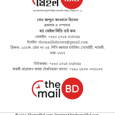
মোঃ আব্দুল আওয়াল হিমেল
প্রকাশক ও সম্পাদক
দ্যা মেইল বিডি ডট কম
মোবাইল: +৮৮০ ১৩১৪-৫২৪৭৪৯
ইমেইল: themailbdnews@gmail.com
ঠিকানা: ১০২/ক, রোড নং-০৪, পিসি কালচার হাউজিং সোসাইটি, শ্যামলী,
ঢাকা-১২০৭
নিউজরুম: +৮৮০ ১৩১৪-৫২৪৭৪৯
জরুরী প্রয়োজন অথবা টেকনিক্যাল সমস্যা: +৮৮০ ১৮৩৩-৩৭৫১৩৩