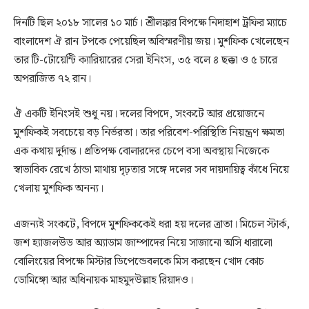
দিনটি ছিল ২০১৮ সালের ১০ মার্চ। শ্রীলঙ্কার বিপক্ষে নিদাহাশ ট্রফির ম্যাচে
বাংলাদেশ ঐ রান টপকে পেয়েছিল অবিস্মরণীয় জয়। মুশফিক খেলেছেন
তার টি-টোয়েন্টি ক্যারিয়ারের সেরা ইনিংস, ৩৫ বলে ৪ ছক্কা ও ৫ চারে
অপরাজিত ৭২ রান।
ঐ একটি ইনিংসই শুধু নয়। দলের বিপদে, সংকটে আর প্রয়োজনে
মুশফিকই সবচেয়ে বড় নির্ভরতা। তার পরিবেশ-পরিস্থিতি নিয়ন্ত্রণ ক্ষমতা
এক কথায় দুর্দান্ত। প্রতিপক্ষ বোলারদের চেপে বসা অবস্থায় নিজেকে
স্বাভাবিক রেখে ঠান্ডা মাথায় দৃঢ়তার সঙ্গে দলের সব দায়দায়িত্ব কাঁধে নিয়ে
খেলায় মুশফিক অনন্য।
এজন্যই সংকটে, বিপদে মুশফিককেই ধরা হয় দলের ত্রাতা। মিচেল স্টার্ক,
জশ হ্যাজলউড আর অ্যাডাম জাম্পাদের নিয়ে সাজানো অসি ধারালো
বোলিংয়ের বিপক্ষে মিস্টার ডিপেন্ডেবলকে মিস করছেন খোদ কোচ
ডোমিঙ্গো আর অধিনায়ক মাহমুদউল্লাহ রিয়াদও।