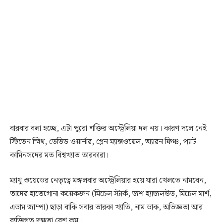
বারবার বলা হচ্ছে, এটা পুরো শক্তির অস্ট্রেলিয়া দল নয়। কারণ দলে নেই
স্টিভেন স্মিথ, ডেভিড ওয়ার্নার, গ্লেন ম্যাক্সওয়েল, অ্যারন ফিঞ্চ, প্যাট
কামিনসদের মত বিশ্বখ্যাত তারকারা।
ম্যাথু ওয়েডের নেতৃত্বে মঙ্গলবার অস্ট্রেলিয়ার হয়ে যারা খেলতে নামবেন,
তাদের হাতেগোনা কয়েকজন (মিচেল স্টার্ক, জশ হ্যাজলউড, মিচেল মার্শ,
এডাম জাম্পা) ছাড়া বাকি সবার তারকা খ্যাতি, নাম ডাক, অভিজ্ঞতা আর
ব্যক্তিগত দক্ষতা বেশ কম।