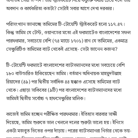
অন্যতম সেরা সম্পদ। তার স্ট্রাইকরেট নিয়ে কটুক্তি করার চেয়ে দলে তার
অবদান ও কার্যকরিতা কতটা? সেটাই সবার আগে দেখা দরকার।
পরিসংখ্যান জানাচ্ছে তামিমের টি-টোয়েন্টি স্ট্রাইকরেট হলো ১১৭.৪৭।
কিন্তু তামিম যে টেস্ট, ওয়ানডের মতো এই ফরম্যাটেও বাংলাদেশের সফল
পারফরমার, সবচেয়ে বেশি (৭৪ ম্যাচে ১৭০১) রান যে তামিমের, একমাত্র
সেঞ্চুরিটিও তামিমের ব্যাট থেকেই এসেছে- সেটা জানেন কজনা?
টি-টোয়েন্টি ফরম্যাটে বাংলাদেশের ব্যাটসম্যানদের মধ্যে সবচেয়ে বেশি
১৮০ বাউন্ডারিও হাঁকিয়েছেন তামিম। বর্তমান অধিনায়ক মাহমুদউল্লাহ
রিয়াদের (৪৯) পর দ্বিতীয় সর্বাধিক ৪৪ ছক্কাও এসেছে তামিমের ব্যাট
থেকে। এছাড়া সাকিবের (৯টি) পর বাংলাদেশের ব্যাটসম্যানদের মধ্যে
তামিমই দ্বিতীয় সর্বোচ্চ ৭ হাফসেঞ্চুরির মালিক।
কাজেই তামিম হচ্ছেন পরীক্ষিত পারফরমার। ইতিহাস বারবার সাক্ষী
দিয়েছে, তামিম শুরুতে ভাল খেললে দলের শুরুটা ভালো হয়। ইনিংস
একটা মজবুত ভিতের ওপর দাঁড়ায়। পরের ব্যাটসম্যানরা নির্ভার থেকে ভয়-