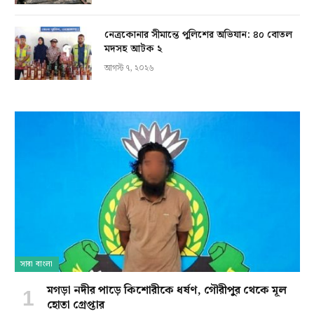
নেত্রকোনার সীমান্তে পুলিশের অভিযান: ৪০ বোতল
মদসহ আটক ২
আগস্ট ৭, ২০২৬
সারা বাংলা
মগড়া নদীর পাড়ে কিশোরীকে ধর্ষণ, গৌরীপুর থেকে মূল
হোতা গ্রেপ্তার