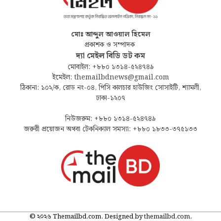
মোঃ আব্দুল আওয়াল হিমেল
প্রকাশক ও সম্পাদক
দ্যা মেইল বিডি ডট কম
মোবাইল: +৮৮০ ১৩১৪-৫২৪৭৪৯
ইমেইল: themailbdnews@gmail.com
ঠিকানা: ১০২/ক, রোড নং-০৪, পিসি কালচার হাউজিং সোসাইটি, শ্যামলী,
ঢাকা-১২০৭
নিউজরুম: +৮৮০ ১৩১৪-৫২৪৭৪৯
জরুরী প্রয়োজন অথবা টেকনিক্যাল সমস্যা: +৮৮০ ১৮৩৩-৩৭৫১৩৩
© ২০২৬ Themailbd.com. Designed by
themailbd.com
.