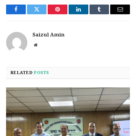
Facebook
Twitter
Pinterest
LinkedIn
Tumblr
Email
Saizul Amin
Website
RELATED
POSTS