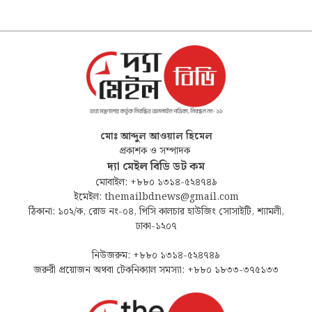
মোঃ আব্দুল আওয়াল হিমেল
প্রকাশক ও সম্পাদক
দ্যা মেইল বিডি ডট কম
মোবাইল: +৮৮০ ১৩১৪-৫২৪৭৪৯
ইমেইল: themailbdnews@gmail.com
ঠিকানা: ১০২/ক, রোড নং-০৪, পিসি কালচার হাউজিং সোসাইটি, শ্যামলী,
ঢাকা-১২০৭
নিউজরুম: +৮৮০ ১৩১৪-৫২৪৭৪৯
জরুরী প্রয়োজন অথবা টেকনিক্যাল সমস্যা: +৮৮০ ১৮৩৩-৩৭৫১৩৩