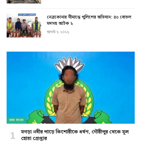
নেত্রকোনার সীমান্তে পুলিশের অভিযান: ৪০ বোতল
মদসহ আটক ২
আগস্ট ৭, ২০২৬
সারা বাংলা
মগড়া নদীর পাড়ে কিশোরীকে ধর্ষণ, গৌরীপুর থেকে মূল
হোতা গ্রেপ্তার