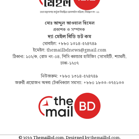
মোঃ আব্দুল আওয়াল হিমেল
প্রকাশক ও সম্পাদক
দ্যা মেইল বিডি ডট কম
মোবাইল: +৮৮০ ১৩১৪-৫২৪৭৪৯
ইমেইল: themailbdnews@gmail.com
ঠিকানা: ১০২/ক, রোড নং-০৪, পিসি কালচার হাউজিং সোসাইটি, শ্যামলী,
ঢাকা-১২০৭
নিউজরুম: +৮৮০ ১৩১৪-৫২৪৭৪৯
জরুরী প্রয়োজন অথবা টেকনিক্যাল সমস্যা: +৮৮০ ১৮৩৩-৩৭৫১৩৩
© ২০২৬ Themailbd.com. Designed by
themailbd.com
.