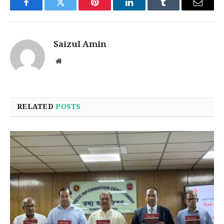
Facebook
Twitter
Pinterest
LinkedIn
Tumblr
Email
Saizul Amin
Website
RELATED
POSTS