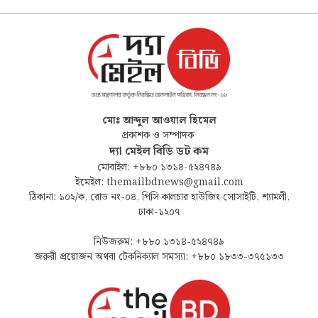
মোঃ আব্দুল আওয়াল হিমেল
প্রকাশক ও সম্পাদক
দ্যা মেইল বিডি ডট কম
মোবাইল: +৮৮০ ১৩১৪-৫২৪৭৪৯
ইমেইল: themailbdnews@gmail.com
ঠিকানা: ১০২/ক, রোড নং-০৪, পিসি কালচার হাউজিং সোসাইটি, শ্যামলী,
ঢাকা-১২০৭
নিউজরুম: +৮৮০ ১৩১৪-৫২৪৭৪৯
জরুরী প্রয়োজন অথবা টেকনিক্যাল সমস্যা: +৮৮০ ১৮৩৩-৩৭৫১৩৩