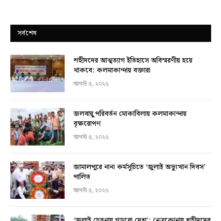
সর্বশেষ
শহীদদের আত্মত্যাগ ইতিহাসে অবিস্মরণীয় হয়ে
থাকবে: কলমাকান্দায় বক্তারা
আগস্ট ৫, ২০২৬
জলবায়ু পরিবর্তন মোকাবিলায় কলমাকান্দায়
বৃক্ষরোপণ
আগস্ট ৫, ২০২৬
জামালপুরে নানা কর্মসূচিতে ‘জুলাই অভ্যুত্থান দিবস’
পালিত
আগস্ট ৫, ২০২৬
‘জুলাই চেতনায় গড়বো দেশ’: নেত্রকোনায় শহীদদের