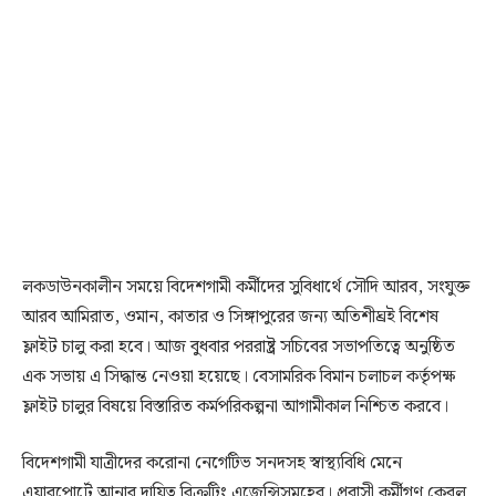
লকডাউনকালীন সময়ে বিদেশগামী কর্মীদের সুবিধার্থে সৌদি আরব, সংযুক্ত
আরব আমিরাত, ওমান, কাতার ও সিঙ্গাপুরের জন্য অতিশীঘ্রই বিশেষ
ফ্লাইট চালু করা হবে। আজ বুধবার পররাষ্ট্র সচিবের সভাপতিত্বে অনুষ্ঠিত
এক সভায় এ সিদ্ধান্ত নেওয়া হয়েছে। বেসামরিক বিমান চলাচল কর্তৃপক্ষ
ফ্লাইট চালুর বিষয়ে বিস্তারিত কর্মপরিকল্পনা আগামীকাল নিশ্চিত করবে।
বিদেশগামী যাত্রীদের করোনা নেগেটিভ সনদসহ স্বাস্থ্যবিধি মেনে
এয়ারপোর্টে আনার দায়িত্ব রিক্রুটিং এজেন্সিসমূহের। প্রবাসী কর্মীগণ কেবল