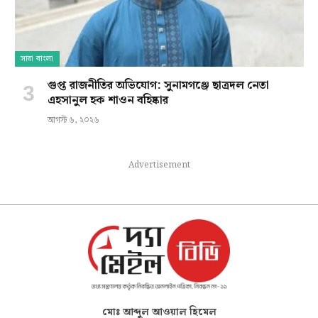
সারা বাংলা
গুপ্ত রাজনীতির অভিযোগ: সুনামগঞ্জে ছাত্রদল নেতা
এহসানুল হক শাওন বহিষ্কার
আগস্ট ৬, ২০২৬
Advertisement
মোঃ আব্দুল আওয়াল হিমেল