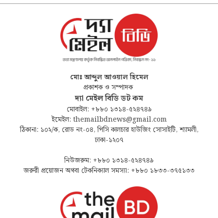
মোঃ আব্দুল আওয়াল হিমেল
প্রকাশক ও সম্পাদক
দ্যা মেইল বিডি ডট কম
মোবাইল: +৮৮০ ১৩১৪-৫২৪৭৪৯
ইমেইল: themailbdnews@gmail.com
ঠিকানা: ১০২/ক, রোড নং-০৪, পিসি কালচার হাউজিং সোসাইটি, শ্যামলী,
ঢাকা-১২০৭
নিউজরুম: +৮৮০ ১৩১৪-৫২৪৭৪৯
জরুরী প্রয়োজন অথবা টেকনিক্যাল সমস্যা: +৮৮০ ১৮৩৩-৩৭৫১৩৩