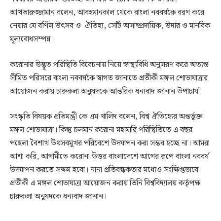
আখতারুজ্জামান বলেন, আবহমানকাল থেকে বাংলা নববর্ষকে বরণ করে
নেয়ার যে বর্ণিল উৎসব ও ঐতিহ্য, সেটি অসাম্প্রদায়িক, উদার ও মানবিক
মূল্যবোধসম্পন্ন।
করোনার উদ্ভূত পরিস্থিতি বিবেচনায় নিয়ে স্বাস্থ্যবিধি অনুসরণ করে অত্যন্ত
সীমিত পরিসরে বাংলা নববর্ষকে স্বাগত জানাতে প্রতীকী মঙ্গল শোভাযাত্রার
আয়োজন করায় চারুকলা অনুষদকে আন্তরিক ধন্যবাদ জানান উপাচার্য।
সংস্কৃতি বিষয়ক প্রতিমন্ত্রী কে এম খালিদ বলেন, বিশ্ব ঐতিহ্যের অন্তর্ভুক্ত
মঙ্গল শোভাযাত্রা। কিন্তু চলমান করোনা মহামারি পরিস্থিতিতে এ বছর
পহেলা বৈশাখ উৎসবমুখর পরিবেশে উদযাপন করা সম্ভব হচ্ছে না। আমরা
আশা করি, আগামীতে করোনা উত্তর বাংলাদেশে আগের রূপে বাংলা নববর্ষ
উদযাপন করতে সক্ষম হবো। নানা প্রতিবন্ধকতার মধ্যেও সংক্ষিপ্তভাবে
প্রতীকী এ মঙ্গল শোভাযাত্রা আয়োজন করায় তিনি বিশ্ববিদ্যালয় কর্তৃপক্ষ
চারুকলা অনুষদকে ধন্যবাদ জানান।