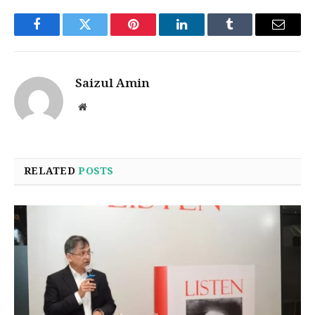
Facebook
Twitter
Pinterest
LinkedIn
Tumblr
Email
Saizul Amin
Website
RELATED
POSTS