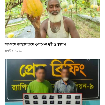
অসময়ে তরমুজ চাষে কৃষকের দৃষ্টান্ত স্থাপন
আগস্ট ৯, ২০২৬