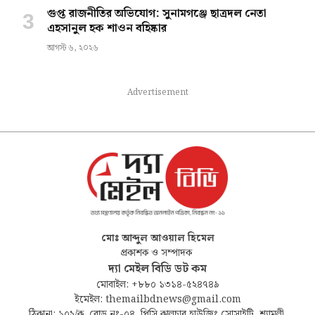
গুপ্ত রাজনীতির অভিযোগ: সুনামগঞ্জে ছাত্রদল নেতা
এহসানুল হক শাওন বহিষ্কার
আগস্ট ৬, ২০২৬
Advertisement
মোঃ আব্দুল আওয়াল হিমেল
প্রকাশক ও সম্পাদক
দ্যা মেইল বিডি ডট কম
মোবাইল: +৮৮০ ১৩১৪-৫২৪৭৪৯
ইমেইল: themailbdnews@gmail.com
ঠিকানা: ১০২/ক, রোড নং-০৪, পিসি কালচার হাউজিং সোসাইটি, শ্যামলী,