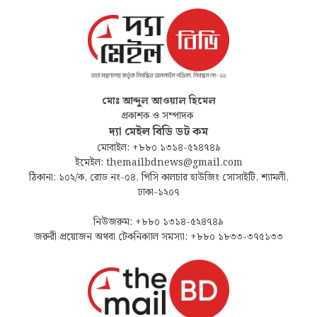
মোঃ আব্দুল আওয়াল হিমেল
প্রকাশক ও সম্পাদক
দ্যা মেইল বিডি ডট কম
মোবাইল: +৮৮০ ১৩১৪-৫২৪৭৪৯
ইমেইল: themailbdnews@gmail.com
ঠিকানা: ১০২/ক, রোড নং-০৪, পিসি কালচার হাউজিং সোসাইটি, শ্যামলী,
ঢাকা-১২০৭
নিউজরুম: +৮৮০ ১৩১৪-৫২৪৭৪৯
জরুরী প্রয়োজন অথবা টেকনিক্যাল সমস্যা: +৮৮০ ১৮৩৩-৩৭৫১৩৩