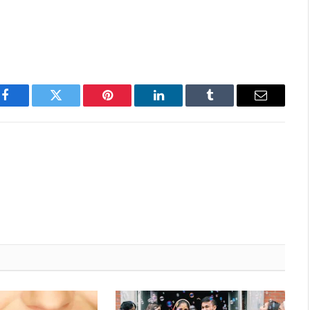
Facebook
Twitter
Pinterest
LinkedIn
Tumblr
Email