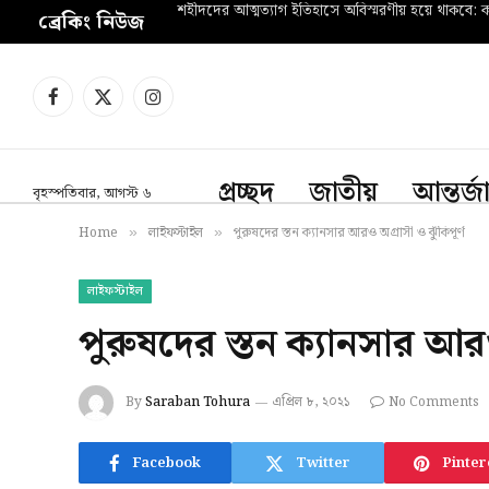
শহীদদের আত্মত্যাগ ইতিহাসে অবিস্মরণীয় হয়ে থাকবে: কল
ব্রেকিং নিউজ
Facebook
X
Instagram
(Twitter)
প্রচ্ছদ
জাতীয়
আন্তর্
বৃহস্পতিবার, আগস্ট ৬
Home
লাইফস্টাইল
পুরুষদের স্তন ক্যানসার আরও অগ্রাসী ও ঝুঁকিপূর্ণ
»
»
লাইফস্টাইল
পুরুষদের স্তন ক্যানসার আরও 
By
Saraban Tohura
এপ্রিল ৮, ২০২১
No Comments
Facebook
Twitter
Pinter