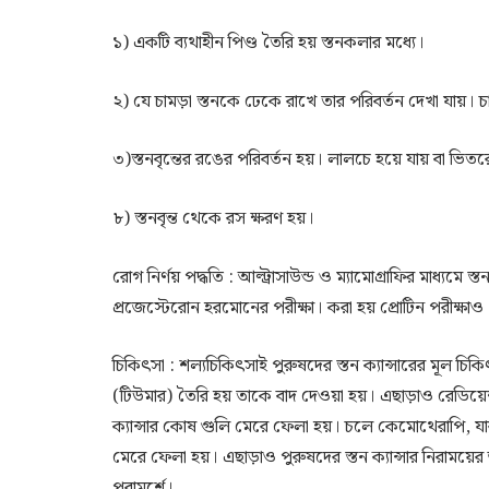
১) একটি ব্যথাহীন পিণ্ড তৈরি হয় স্তনকলার মধ্যে।
২) যে চামড়া স্তনকে ঢেকে রাখে তার পরিবর্তন দেখা যায়। চ
৩)স্তনবৃন্তের রঙের পরিবর্তন হয়। লালচে হয়ে যায় বা ভিতর
৮) স্তনবৃন্ত থেকে রস ক্ষরণ হয়।
রোগ নির্ণয় পদ্ধতি : আল্ট্রাসাউন্ড ও ম্যামোগ্রাফির মাধ্যমে স
প্রজেস্টেরোন হরমোনের পরীক্ষা। করা হয় প্রোটিন পরীক্ষাও
চিকিৎসা : শল্যচিকিৎসাই পুরুষদের স্তন ক্যান্সারের মূল চিক
(টিউমার) তৈরি হয় তাকে বাদ দেওয়া হয়। এছাড়াও রেডিয়েশন 
ক্যান্সার কোষ গুলি মেরে ফেলা হয়। চলে কেমোথেরাপি, যার দ্ব
মেরে ফেলা হয়। এছাড়াও পুরুষদের স্তন ক্যান্সার নিরাময়ে
পরামর্শে।