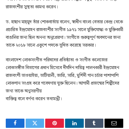
রাজবংশীর সুস্থতা কামনা করেন।
ড. হাছান মাহ্‌মুদ তাঁর শোকবার্তায় বলেন, স্বাধীন বাংলা বেতার কেন্দ্র থেকে
প্রচারিত ইন্দ্রমোহন রাজবংশীর সংগীত ১৯৭১ সালে মুক্তিযোদ্ধা ও মুক্তিকামী
বাঙালির জন্য ছিল অনন্য অনুপ্রেরণা। সংগীতে গুরুত্বপূর্ণ অবদানের জন্য
তাকে ২০১৮ সালে একুশে পদকে ভূষিত করেছে সরকার।
বাংলাদেশ লোকসংগীত পরিষদের প্রতিষ্ঠাতা ও সংগীত কলেজের
লোকসঙ্গীত বিভাগের প্রধান হিসেবে দীর্ঘদিন দায়িত্ব পালনকারী ইন্দ্রমোহন
রাজবংশী ভাওয়াইয়া, ভাটিয়ালী, জারি, সারি, মুর্শিদী গান চর্চার পাশাপাশি
লোকগান সংগ্রহ করে গবেষণায় যুক্ত ছিলেন। আগামী প্রজন্মের শিল্পীদের
জন্য তাকে অনুসরণীয়
ব্যক্তিত্ব বলে বর্ণনা করেন তথ্যমন্ত্রী।
Facebook
Twitter
Pinterest
LinkedIn
Tumblr
Email