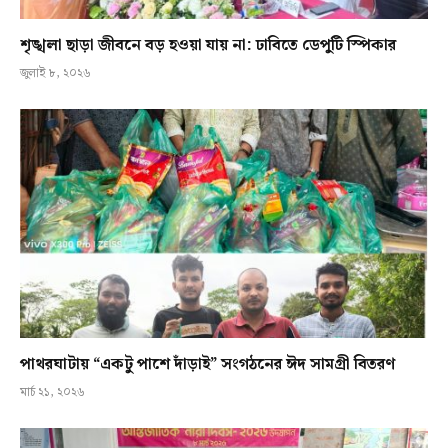
শৃঙ্খলা ছাড়া জীবনে বড় হওয়া যায় না: ঢাবিতে ডেপুটি স্পিকার
জুলাই ৮, ২০২৬
পাথরঘাটায় “একটু পাশে দাঁড়াই” সংগঠনের ঈদ সামগ্রী বিতরণ
মার্চ ২১, ২০২৬