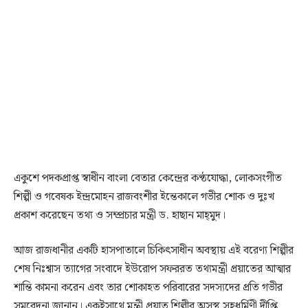
একুশে পদকপ্রাপ্ত স্বাধীন বাংলা বেতার কেন্দ্রের কণ্ঠযোদ্ধা, লোকসংগীত
শিল্পী ও গবেষক ইন্দ্রমোহন রাজবংশীর ইন্তেকালে গভীর শোক ও দুঃখ
প্রকাশ করেছেন তথ্য ও সম্প্রচার মন্ত্রী ড. হাছান মাহ্‌মুদ।
আজ রাজধানীর একটি হাসপাতালে চিকিৎসাধীন অবস্থায় এই বরেণ্য শিল্পীর
শেষ নিঃশ্বাস ত্যাগের সংবাদে ইউরোপ সফররত তথ্যমন্ত্রী প্রয়াতের আত্মার
শান্তি কামনা করেন এবং তার শোকাহত পরিবারের সদস্যদের প্রতি গভীর
সমবেদনা জানান। একইসাথে মন্ত্রী প্রয়াত শিল্পীর অসুস্থ সহধর্মিণী দীপ্তি