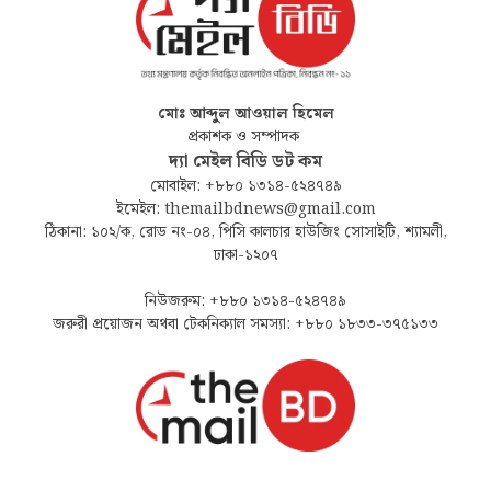
মোঃ আব্দুল আওয়াল হিমেল
প্রকাশক ও সম্পাদক
দ্যা মেইল বিডি ডট কম
মোবাইল: +৮৮০ ১৩১৪-৫২৪৭৪৯
ইমেইল: themailbdnews@gmail.com
ঠিকানা: ১০২/ক, রোড নং-০৪, পিসি কালচার হাউজিং সোসাইটি, শ্যামলী,
ঢাকা-১২০৭
নিউজরুম: +৮৮০ ১৩১৪-৫২৪৭৪৯
জরুরী প্রয়োজন অথবা টেকনিক্যাল সমস্যা: +৮৮০ ১৮৩৩-৩৭৫১৩৩