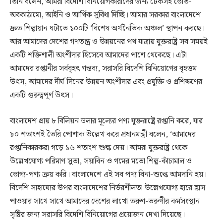
তিনি বলেন, আমরা বিদেশি বিনিয়োগকারীদের জন্য টেকসই ভৌত-
অবকাঠামো, আইনি ও আর্থিক সুবিধা দিচ্ছি। আমার সরকার বাংলাদেশে
দ্রুত শিল্পায়ান ঘটাতে ১০০টি ‘বিশেষ অর্থনৈতিক অঞ্চল’ স্থাপন করছে।
আর আমাদের দেশের গণতন্ত্র ও উন্নয়নের পথ যাত্রায় যুক্তরাষ্ট্র সব সময়ই
একটি শক্তিশালী অংশীদার হিসেবে আমাদের পাশে থেকেছে। এটা
আমাদের রপ্তানীর সর্ববৃহৎ গন্তব্য, সরাসরি বিদেশি বিনিয়োগের বৃহত্তম
উৎস, আমাদের দীর্ঘ-দিনের উন্নয়ন অংশীদার এবং প্রযুক্তি ও প্রশিক্ষণের
একটি গুরুত্বপূর্ণ উৎস।
বাংলাদেশ প্রায় ৮ বিলিয়ন ডলার মূল্যের পণ্য যুক্তরাষ্ট্রে রপ্তানি করে, যার
৮০ শতাংশই তৈরি পোশাক উল্লেখ করে প্রধানমন্ত্রী বলেন, ‘আমাদের
রপ্তানিকারকরা গড়ে ১৬ শতাংশ শুল্ক দেয়। আমরা যুক্তরাষ্ট্র থেকে
উল্লেখযোগ্য পরিমাণ সুতা, সয়াবিন ও গমের মতো শিল্প-কাঁচামাল ও
ভোগ্য-পণ্য ক্রয় করি। বাংলাদেশে এই সব পণ্য বিনা-শুল্কে আমদানি হয়।
বিদেশি সাহায্যের উপর বাংলাদেশের নির্ভরশীলতা উল্লেখযোগ্য হারে হ্রাস
পাওয়ার সাথে সাথে আমাদের দেশের লাখো তরুণ-তরুণীর কর্মসংস্থান
সৃষ্টির জন্য সরাসরি বিদেশি বিনিয়োগের প্রয়োজন দেখা দিয়েছে।