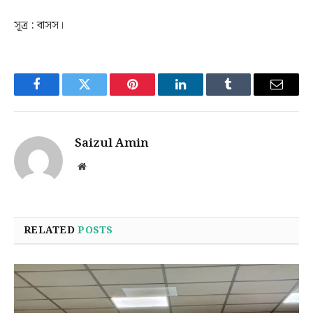
সূত্র : বাসস।
Facebook
Twitter
Pinterest
LinkedIn
Tumblr
Email
Saizul Amin
Website
RELATED
POSTS