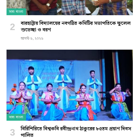
সারা বাংলা
বারহাট্টায় বিদ্যালয়ের নবগঠিত কমিটির সভাপতিকে ফুলেল
শুভেচ্ছা ও বরণ
আগস্ট ৬, ২০২৬
সারা বাংলা
বিরিশিরিতে বিশ্বকবি রবীন্দ্রনাথ ঠাকুরের ৮৫তম প্রয়াণ দিবস
পালিত