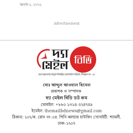
আগস্ট ৬, ২০২৬
Advertisement
মোঃ আব্দুল আওয়াল হিমেল
প্রকাশক ও সম্পাদক
দ্যা মেইল বিডি ডট কম
মোবাইল: +৮৮০ ১৩১৪-৫২৪৭৪৯
ইমেইল: themailbdnews@gmail.com
ঠিকানা: ১০২/ক, রোড নং-০৪, পিসি কালচার হাউজিং সোসাইটি, শ্যামলী,
ঢাকা-১২০৭