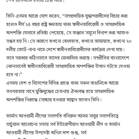
শেখ হাসিনাকে হত্যার চেষ্টা করে।”
তিনি এসময় আরো যোগ করেন, “সাম্প্রদায়িক যুদ্ধাপরাধীদের বিচার করা
হলেও দীর্ঘ ২৫ বছর রাষ্ট্র ক্ষমতায় থাকা স্বাধীনতাবিরোধী ও সাম্প্রদায়িক
অপশক্তি যেভাবে প্রতিষ্ঠা পেয়েছে, সে জঞ্জাল সমূলে বিনাশ করা আজও
সম্ভব হয় নি। সে কারণে কখনো হেফাজত, কখনো জামায়াত, কখনো ২০
দলীয় জোট-নানা নামে দেশে স্বাধীনতাবিরোধীদের কার্যক্রম দেখা যায়।
তবে সরকার কঠিনভাবে তাদের মোকাবিলা করছে। সম্প্রীতির বাংলাদেশে
কোনভাবেই স্বাধীনতাবিরোধী সাম্প্রদায়িক অপশক্তির উত্থান ঘটতে দেওয়া
হবে না।”
এসময় দেশ ও বিদেশের বিভিন্ন প্রান্তে থাকা সকল বাঙালিকে আরো
তৎপরতার সাথে মুক্তিযুদ্ধের চেতনায় ঐক্যবদ্ধ হয়ে সাম্প্রদায়িক
অপশক্তির নিরুদ্ধে সোচ্চার হওয়ার আহ্বান জানান তিনি।
জার্মান আওয়ামী লীগের সভাপতি বসিরুল আলম সাবুর সভাপতিত্বে
ভার্চুয়াল আলোচনা সভায় সর্ব ইউরোপীয়ান আওয়ামী লীগ ও জার্মান
আওয়ামী লীগের উপদেষ্টা অনিল দাশ গুপ্ত, সর্ব