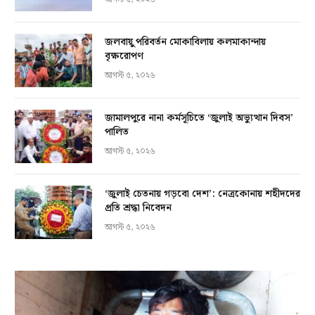
জলবায়ু পরিবর্তন মোকাবিলায় কলমাকান্দায়
বৃক্ষরোপণ
আগস্ট ৫, ২০২৬
জামালপুরে নানা কর্মসূচিতে ‘জুলাই অভ্যুত্থান দিবস’
পালিত
আগস্ট ৫, ২০২৬
‘জুলাই চেতনায় গড়বো দেশ’: নেত্রকোনায় শহীদদের
প্রতি শ্রদ্ধা নিবেদন
আগস্ট ৫, ২০২৬