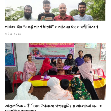
পাথরঘাটায় “একটু পাশে দাঁড়াই” সংগঠনের ঈদ সামগ্রী বিতরণ
মার্চ ২১, ২০২৬
আন্তর্জাতিক নারী দিবস উপলক্ষে পশুরবুনিয়ায় আলোচনা সভা ও