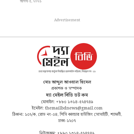
আগস্ট ৫, ২০২৬
Advertisement
মোঃ আব্দুল আওয়াল হিমেল
প্রকাশক ও সম্পাদক
দ্যা মেইল বিডি ডট কম
মোবাইল: +৮৮০ ১৩১৪-৫২৪৭৪৯
ইমেইল: themailbdnews@gmail.com
ঠিকানা: ১০২/ক, রোড নং-০৪, পিসি কালচার হাউজিং সোসাইটি, শ্যামলী,
ঢাকা-১২০৭
নিউজরুম: +৮৮০ ১৩১৪-৫২৪৭৪৯