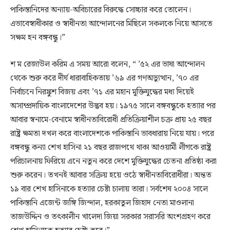
পাকিস্তানিদের অন্যায়-অবিচারের বিরুদ্ধে সোচ্চার করে তোলেন।
এভাবেস্বাধীকার ও স্বাধীনতা আন্দোলনের মিছিলে সকলকে নিয়ে আসতে
সক্ষম হন বঙ্গবন্ধু।”
শ ম রেজাউল করিম এ সময় আরো বলেন, “ ’৫২ এর ভাষা আন্দোলন
থেকে শুরু করে দীর্ঘ ধারাবাহিকতায় ’৬৯ এর গণঅভ্যুত্থান, ’৭০ এর
নির্বাচনে নিরঙ্কুশ বিজয় এবং ’৭১ এর মহান মুক্তিযুদ্ধের মধ্য দিয়েই
অসাম্প্রদায়িক বাংলাদেশের উদ্ভব হয়। ১৯৭৫ সালে বঙ্গবন্ধুকে হত্যার পর
আবার স্বনামে-বেনামে স্বাধীনতাবিরোধী প্রতিক্রিয়াশীল চক্র প্রায় ২৫ বছর
রাষ্ট্র ক্ষমতা দখল করে বাংলাদেশকে পাকিস্তানি ভাবধারায় নিয়ে যায়। পরে
বঙ্গবন্ধু কন্যা শেখ হাসিনা ২১ বছর রাজপথে থাকা আওয়ামী লীগকে রাষ্ট্র
পরিচালনায় ফিরিয়ে এনে নতুন করে দেশে মুক্তিযুদ্ধের চেতনা প্রতিষ্ঠা করা
শুরু করেন। তখনই আবার সক্রিয় হয়ে ওঠে স্বাধীনতাবিরোধীরা। অন্তত
১৯ বার শেখ হাসিনাকে হত্যার চেষ্টা চালায় তারা। সর্বশেষ ২০০৪ সালে
পাকিস্তানি এজেন্ট জঙ্গি জিন্দাল, হরকাতুল জিহাদ নেতা মাওলানা
তাজউদ্দিন ও তৎকালীন খালেদা জিয়া সরকার সরাসরি অংশগ্রহণ করে