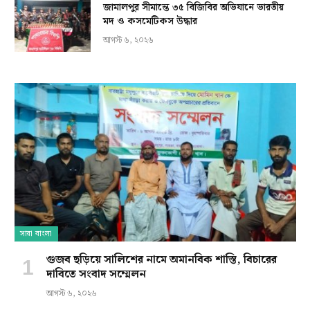
জামালপুর সীমান্তে ৩৫ বিজিবির অভিযানে ভারতীয়
মদ ও কসমেটিকস উদ্ধার
আগস্ট ৬, ২০২৬
সারা বাংলা
গুজব ছড়িয়ে সালিশের নামে অমানবিক শাস্তি, বিচারের
দাবিতে সংবাদ সম্মেলন
আগস্ট ৬, ২০২৬