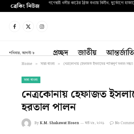
গণেশ্বরী নদীর কাঠের ব্রিজ বন্যায় বিলীন, দুর্ভোগে হাজা
ব্রেকিং নিউজ
Facebook
X
Instagram
(Twitter)
প্রচ্ছদ
জাতীয়
আন্তর্জাত
শনিবার, আগস্ট ৮
Home
সারা বাংলা
নেত্রকোনায় হেফাজত ইসলামের শান্তিপূর্ণ সকাল-সন্ধ্য
»
»
সারা বাংলা
নেত্রকোনায় হেফাজত ইসলামের 
হরতাল পালন
By
K.M. Shakawat Hosen
মার্চ ২৮, ২০২১
No Comme