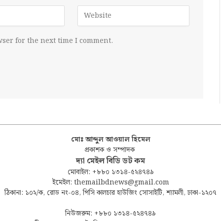
ser for the next time I comment.
মোঃ আব্দুল আওয়াল হিমেল
প্রকাশক ও সম্পাদক
দ্যা মেইল বিডি ডট কম
মোবাইল: +৮৮০ ১৩১৪-৫২৪৭৪৯
ইমেইল: themailbdnews@gmail.com
ঠিকানা: ১০২/ক, রোড নং-০৪, পিসি কালচার হাউজিং সোসাইটি, শ্যামলী, ঢাকা-১২০৭
নিউজরুম: +৮৮০ ১৩১৪-৫২৪৭৪৯