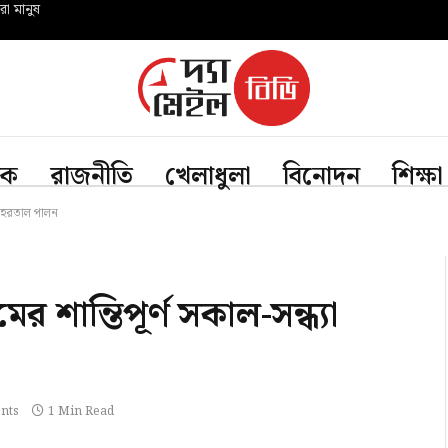
রো মানুষ
িক
রাজনীতি
খেলাধুলা
বিনোদন
শিক্ষা
া হরতাল পালন
শান্তিপূর্ণ সকাল-সন্ধ্যা
nts
1 Min Read