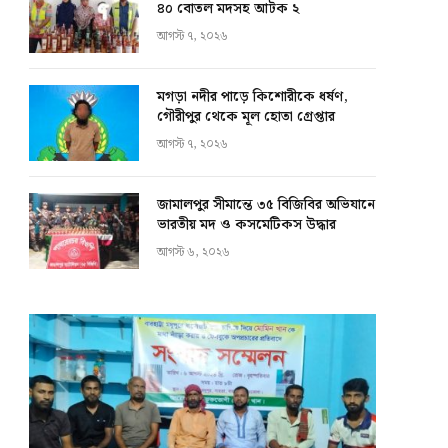
৪০ বোতল মদসহ আটক ২
আগস্ট ৭, ২০২৬
মগড়া নদীর পাড়ে কিশোরীকে ধর্ষণ,
গৌরীপুর থেকে মূল হোতা গ্রেপ্তার
আগস্ট ৭, ২০২৬
জামালপুর সীমান্তে ৩৫ বিজিবির অভিযানে
ভারতীয় মদ ও কসমেটিকস উদ্ধার
আগস্ট ৬, ২০২৬